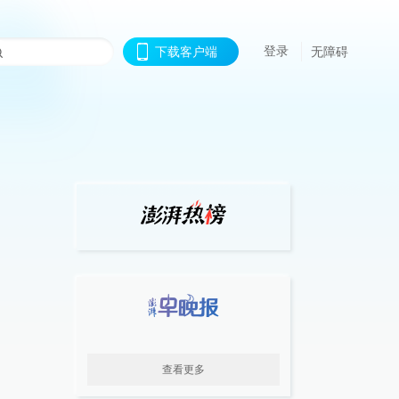
登录
下载客户端
无障碍
查看更多