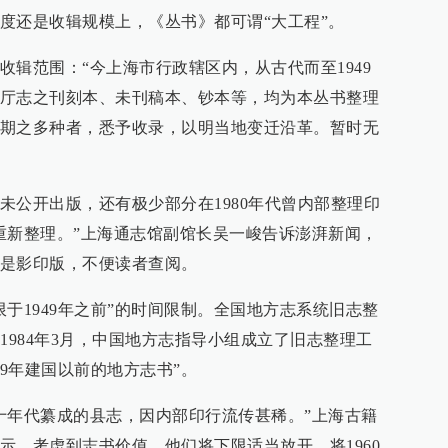
度还是收辑规模上，《丛书》都可谓“大工程”。
收辑范围：“今上海市行政辖区内，从古代而至1949
厅志之刊刻本、未刊稿本、钞本等，均为本丛书整理
期之多种者，悉予收录，以明当地变迁沿革。暂时无
未公开出版，还有极少部分在1980年代曾内部整理印
重新整理。”上海通志馆副馆长吴一峻告诉澎湃新闻，
是影印版，不便读者查阅。
于1949年之前”的时间限制。全国地方志系统旧志整
1984年3月，中国地方志指导小组成立了旧志整理工
49年建国以前的地方志书”。
十年代纂成的县志，因内部印行流传甚稀。”上海古籍
示，考虑到志书价值，他们将下限适当放开，将1960