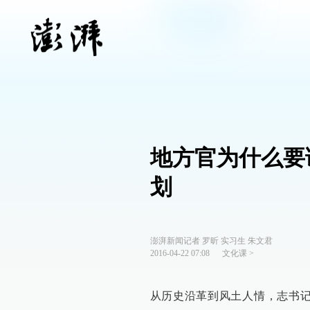
地方官为什么要
划
澎湃新闻记者 罗昕 实习生 朱文君
2016-04-22 07:08
文化课
>
从历史沿革到风土人情，志书