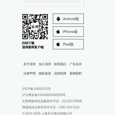
Android版
iPhone版
扫码下载
iPad版
澎湃新闻客户端
关于澎湃
加入澎湃
联系我们
广告合作
法律声明
隐私政策
澎湃矩阵
新闻报料
报料热线: 021-962866
澎湃新闻微博
沪ICP备14003370号
报料邮箱: news@thepaper.cn
澎湃新闻公众号
沪公网安备31010602000299号
澎湃新闻抖音号
互联网新闻信息服务许可证：31120170006
派生万物开放平台
增值电信业务经营许可证：沪B2-2017116
© 2014-
2026
上海东方报业有限公司
IP SHANGHAI