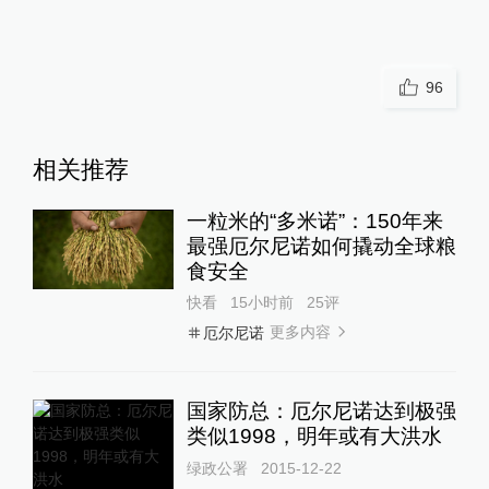
96
相关推荐
一粒米的“多米诺”：150年来
最强厄尔尼诺如何撬动全球粮
食安全
快看
15小时前
25
评
更多内容
厄尔尼诺
国家防总：厄尔尼诺达到极强
类似1998，明年或有大洪水
绿政公署
2015-12-22