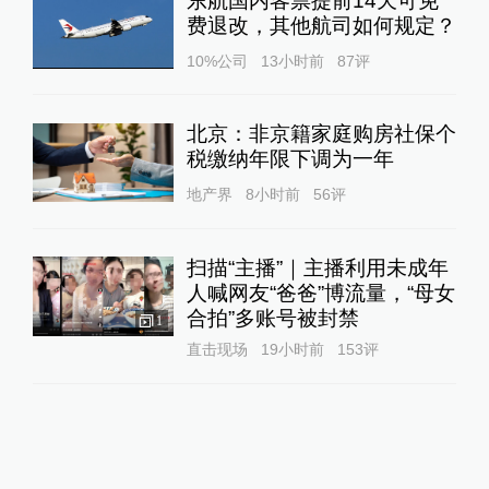
东航国内客票提前14天可免
费退改，其他航司如何规定？
10%公司
13小时前
87
评
北京：非京籍家庭购房社保个
税缴纳年限下调为一年
地产界
8小时前
56
评
扫描“主播”｜主播利用未成年
人喊网友“爸爸”博流量，“母女
合拍”多账号被封禁
1
直击现场
19小时前
153
评