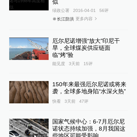
似
绿政公署
2016-04-01
56
评
更多内容
长江防洪
厄尔尼诺增强“放大”印尼干
旱，全球煤炭供应链面
临“烤”验
能见度
3天前
15
评
150年来最强厄尔尼诺或将来
袭，全球多地身陷“水深火热”
快看
3天前
47
评
国家气候中心：6-7月厄尔尼
诺状态持续加强，8月我国这
些地区可能受影响
02:21