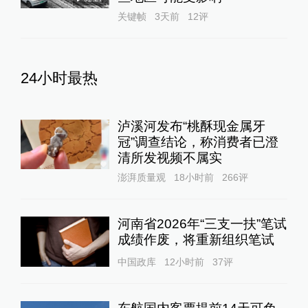
关键帧
3天前
12
评
24小时最热
泸溪河发布“桃酥现金属牙
冠”调查结论，称消费者已澄
清所发视频不属实
澎湃质量观
18小时前
266
评
河南省2026年“三支一扶”笔试
成绩作废，将重新组织笔试
中国政库
12小时前
37
评