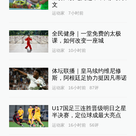
文
运动家
7小时前
全民健身｜一堂免费的太极
课，如何改变一座城
运动家
10小时前
体坛联播｜皇马续约维尼修
斯，阿根廷足协力挺因凡蒂诺
运动家
16小时前
87
评
U17国足三连胜晋级明日之星
半决赛，定位球成最大亮点
运动家
16小时前
56
评