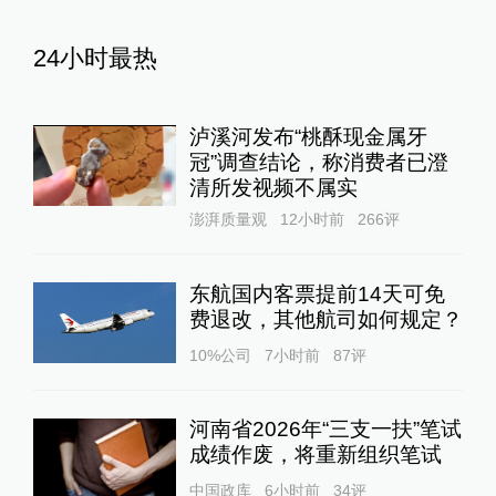
24小时最热
泸溪河发布“桃酥现金属牙
冠”调查结论，称消费者已澄
清所发视频不属实
澎湃质量观
12小时前
266
评
东航国内客票提前14天可免
费退改，其他航司如何规定？
10%公司
7小时前
87
评
河南省2026年“三支一扶”笔试
成绩作废，将重新组织笔试
中国政库
6小时前
34
评