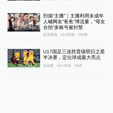
扫描“主播”｜主播利用未成年
人喊网友“爸爸”博流量，“母女
合拍”多账号被封禁
1
直击现场
13小时前
150
评
U17国足三连胜晋级明日之星
半决赛，定位球成最大亮点
运动家
16小时前
56
评