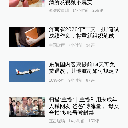
清所发视频不属实
澎湃质量观
14小时前
266
评
河南省2026年“三支一扶”笔试
成绩作废，将重新组织笔试
中国政库
7小时前
34
评
东航国内客票提前14天可免
费退改，其他航司如何规定？
10%公司
9小时前
87
评
扫描“主播”｜主播利用未成年
人喊网友“爸爸”博流量，“母女
合拍”多账号被封禁
1
直击现场
14小时前
150
评