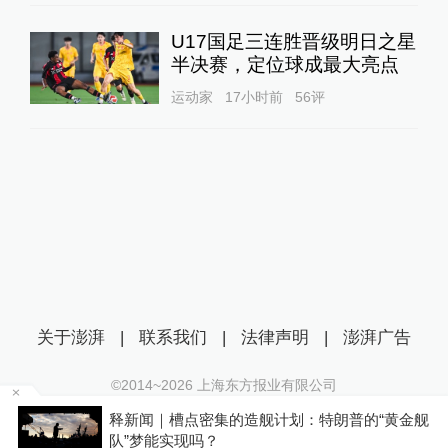
U17国足三连胜晋级明日之星
半决赛，定位球成最大亮点
运动家
17小时前
56
评
关于澎湃
|
联系我们
|
法律声明
|
澎湃广告
©2014~
2026
上海东方报业有限公司
沪ICP证：沪B2-20170116 | 沪ICP备14003370号
天
释新闻｜槽点密集的造舰计划：特朗普的“黄金舰
互联网新闻信息服务许可证：31120170006
队”梦能实现吗？