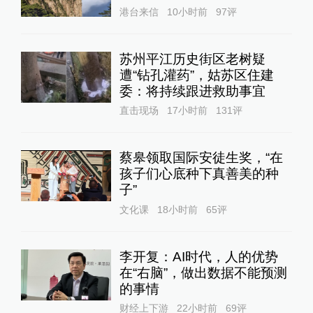
港台来信
10小时前
97
评
苏州平江历史街区老树疑
遭“钻孔灌药”，姑苏区住建
委：将持续跟进救助事宜
直击现场
17小时前
131
评
蔡皋领取国际安徒生奖，“在
孩子们心底种下真善美的种
子”
文化课
18小时前
65
评
李开复：AI时代，人的优势
在“右脑”，做出数据不能预测
的事情
财经上下游
22小时前
69
评