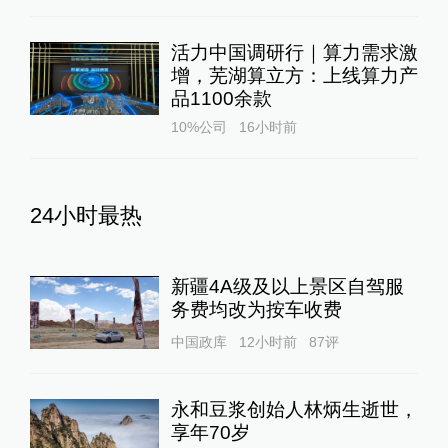
活力中国调研行｜算力需求激
增，芜湖算立方：上线算力产
品1100余款
10%公司
16小时前
24小时最热
新疆4A级及以上景区自驾服
务费均改为按车收费
中国政库
12小时前
87
评
永和豆浆创始人林炳生逝世，
享年70岁