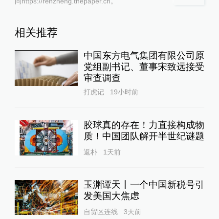
问https://renzheng.thepaper.cn。
相关推荐
中国东方电气集团有限公司原
党组副书记、董事宋致远接受
审查调查
打虎记
19小时前
胶球真的存在！力直接构成物
质！中国团队解开半世纪谜题
返朴
1天前
玉渊谭天丨一个中国新税号引
发美国大焦虑
自贸区连线
3天前