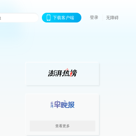
登录
下载客户端
无障碍
查看更多