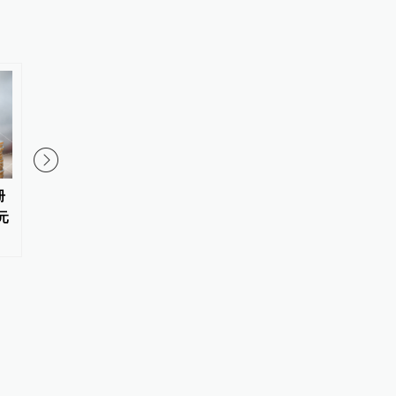
册
7月金融数据前瞻：社会融资规模
当金融找到技术的“靶点
元
有望同比多增