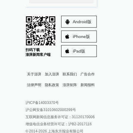
Android版
iPhone版
扫码下载
iPad版
澎湃新闻客户端
关于澎湃
加入澎湃
联系我们
广告合作
法律声明
隐私政策
澎湃矩阵
新闻报料
报料热线: 021-962866
澎湃新闻微博
沪ICP备14003370号
报料邮箱: news@thepaper.cn
澎湃新闻公众号
沪公网安备31010602000299号
澎湃新闻抖音号
互联网新闻信息服务许可证：31120170006
派生万物开放平台
增值电信业务经营许可证：沪B2-2017116
© 2014-
2026
上海东方报业有限公司
IP SHANGHAI