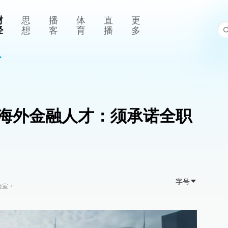
财
思
播
体
直
更
经
想
客
育
播
多
海外金融人才：须承诺全职
字号
验室
>