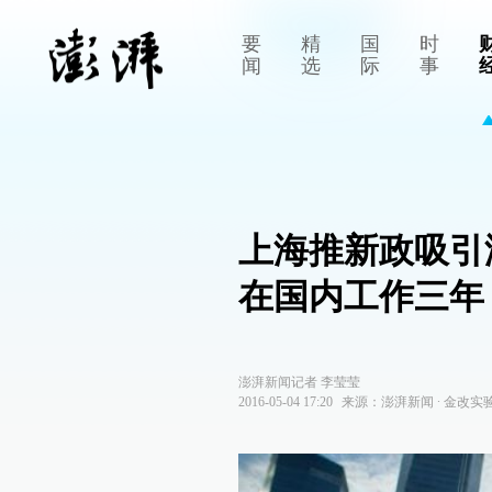
要
精
国
时
闻
选
际
事
上海推新政吸引
在国内工作三年
澎湃新闻记者 李莹莹
2016-05-04 17:20
来源：
澎湃新闻
∙
金改实