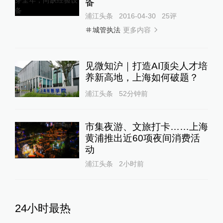
备
浦江头条
2016-04-30
25
评
更多内容
城管执法
见微知沪｜打造AI顶尖人才培
养新高地，上海如何破题？
浦江头条
52分钟前
市集夜游、文旅打卡……上海
黄浦推出近60项夜间消费活
动
浦江头条
2小时前
24小时最热