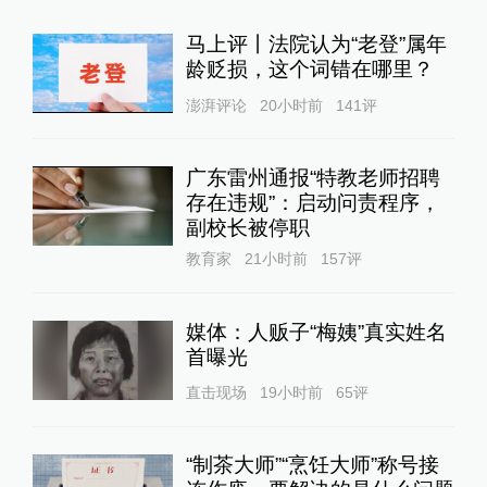
马上评丨法院认为“老登”属年
龄贬损，这个词错在哪里？
澎湃评论
20小时前
141
评
广东雷州通报“特教老师招聘
存在违规”：启动问责程序，
副校长被停职
教育家
21小时前
157
评
媒体：人贩子“梅姨”真实姓名
首曝光
直击现场
19小时前
65
评
“制茶大师”“烹饪大师”称号接