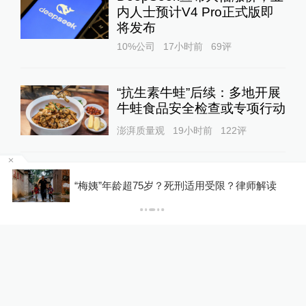
内人士预计V4 Pro正式版即
将发布
10%公司
17小时前
69
评
“抗生素牛蛙”后续：多地开展
牛蛙食品安全检查或专项行动
澎湃质量观
19小时前
122
评
罕
“梅姨”年龄超75岁？死刑适用受限？律师解读
关于澎湃
|
联系我们
|
法律声明
|
澎湃广告
©2014~
2026
上海东方报业有限公司
沪ICP证：沪B2-20170116 | 沪ICP备14003370号
互联网新闻信息服务许可证：31120170006