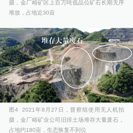
摄，金厂峪矿区上百万吨低品位矿石长期无序
堆放，占地近30亩
图4 2021年8月27日，督察组使用无人机拍
摄，金厂峪矿业公司旧排土场堆存大量废石，
占地约180亩，生态恢复不到位