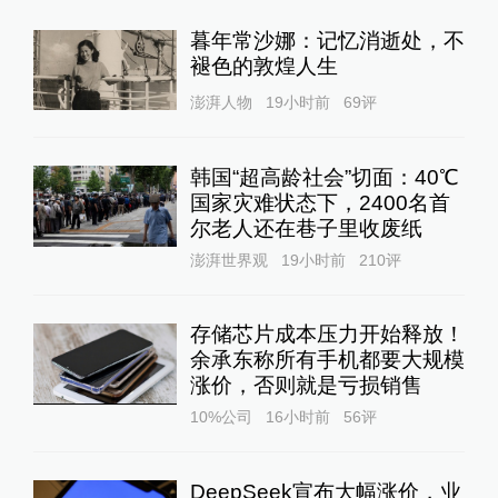
暮年常沙娜：记忆消逝处，不
褪色的敦煌人生
澎湃人物
19小时前
69
评
韩国“超高龄社会”切面：40℃
国家灾难状态下，2400名首
尔老人还在巷子里收废纸
澎湃世界观
19小时前
210
评
存储芯片成本压力开始释放！
余承东称所有手机都要大规模
涨价，否则就是亏损销售
10%公司
16小时前
56
评
DeepSeek宣布大幅涨价，业