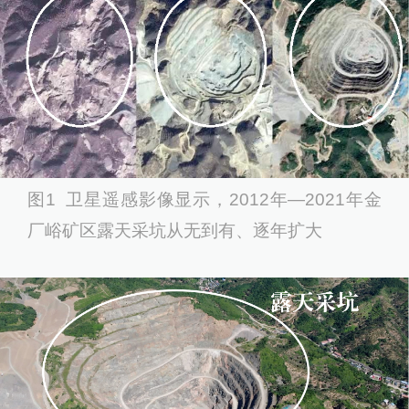
图1 卫星遥感影像显示，2012年—2021年金
厂峪矿区露天采坑从无到有、逐年扩大