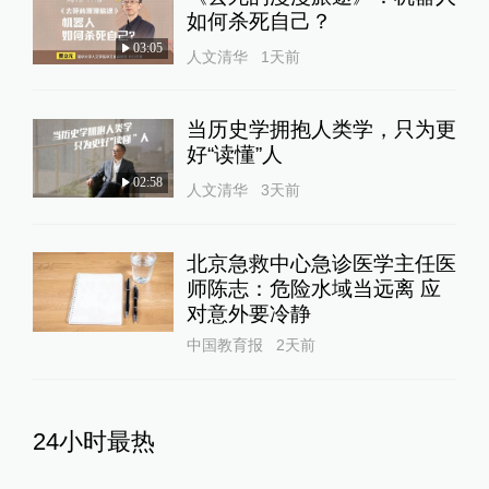
如何杀死自己？
03:05
人文清华
1天前
当历史学拥抱人类学，只为更
好“读懂”人
02:58
人文清华
3天前
北京急救中心急诊医学主任医
师陈志：危险水域当远离 应
对意外要冷静
中国教育报
2天前
24小时最热