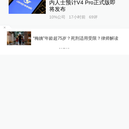
内人士预计V4 Pro正式版即
将发布
10%公司
17小时前
69
评
罕
“抗生素牛蛙”后续：多地开展
“梅姨”年龄超75岁？死刑适用受限？律师解读
牛蛙食品安全检查或专项行动
澎湃质量观
20小时前
122
评
关于澎湃
|
联系我们
|
法律声明
|
澎湃广告
©2014~
2026
上海东方报业有限公司
沪ICP证：沪B2-20170116 | 沪ICP备14003370号
互联网新闻信息服务许可证：31120170006
沪公网安备 31010602000299号