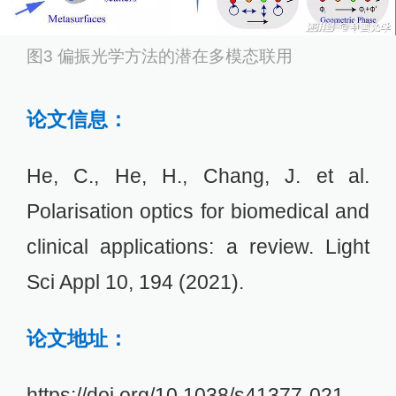
图3 偏振光学方法的潜在多模态联用
论文信息：
He, C., He, H., Chang, J. et al.
Polarisation optics for biomedical and
clinical applications: a review. Light
Sci Appl 10, 194 (2021).
论文地址：
https://doi.org/10.1038/s41377-021-