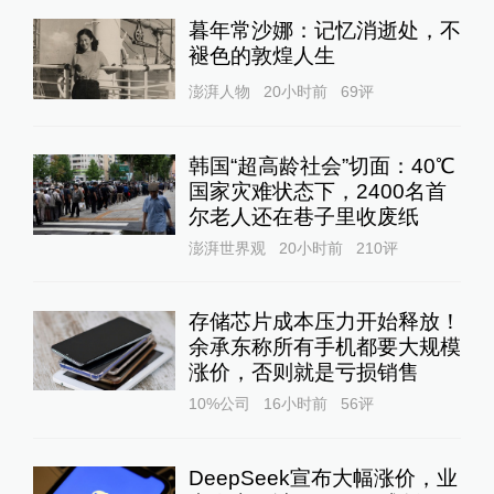
暮年常沙娜：记忆消逝处，不
褪色的敦煌人生
澎湃人物
20小时前
69
评
韩国“超高龄社会”切面：40℃
国家灾难状态下，2400名首
尔老人还在巷子里收废纸
澎湃世界观
20小时前
210
评
存储芯片成本压力开始释放！
余承东称所有手机都要大规模
涨价，否则就是亏损销售
10%公司
16小时前
56
评
DeepSeek宣布大幅涨价，业