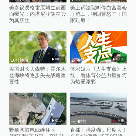
美参议员格雷厄姆生前画
美上诉法院叫停白宫宴会
面曝光：内塔尼亚胡在旁
厅施工，特朗普怒了：国
为其庆生
家耻辱！
00:26
01:00
10分钟前
2小时前
美国财长贝森特：霍尔木
体彩短片《人生支点》上
兹海峡将逐步失去战略重
线，看体育公益力量如何
要性
为热爱添彩
01:05
直播
4小时前
5小时前
野象脚被电线绊住同
直播丨强度强，尺度大！