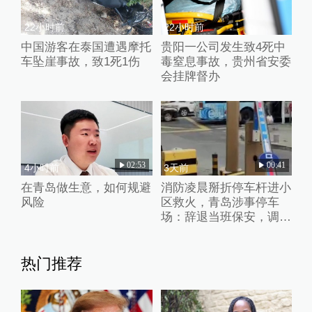
22小时前
22小时前
中国游客在泰国遭遇摩托
贵阳一公司发生致4死中
车坠崖事故，致1死1伤
毒窒息事故，贵州省安委
会挂牌督办
02:53
00:41
4小时前
3天前
在青岛做生意，如何规避
消防凌晨掰折停车杆进小
风险
区救火，青岛涉事停车
场：辞退当班保安，调整
入口设施
热门推荐