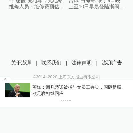
伴“怒砸”充电箱，充电站
台风“白海豚”或于9日晚
维修人员：维修费预估2
上至10日早晨登陆浙闽沿
万元
海
关于澎湃
|
联系我们
|
法律声明
|
澎湃广告
©2014~
2026
上海东方报业有限公司
沪ICP证：沪B2-20170116 | 沪ICP备14003370号
判
英媒：因凡蒂诺被指与女员工有染，国际足联、
互联网新闻信息服务许可证：31120170006
欧足联相继回应
沪公网安备 31010602000299号