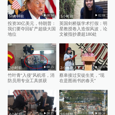
00:14
02:04
58分钟前
1小时前
投资30亿美元，特朗普：
英国剑桥版学术打假：明
我们要夺回矿产超级大国
星教授卷入造假风波，论
地位
文被指抄袭超180处
00:25
02:36
2小时前
2小时前
竹叶青“入侵”风机塔，消
蔡皋接过安徒生奖，“现
防员用专业工具抓获
在是图画书的春天”
00:33
00:34
4小时前
9分钟前