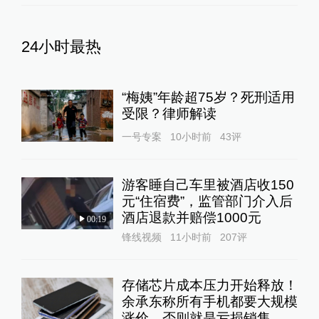
24小时最热
“梅姨”年龄超75岁？死刑适用
受限？律师解读
一号专案
10小时前
43
评
游客睡自己车里被酒店收150
元“住宿费”，监管部门介入后
酒店退款并赔偿1000元
00:19
锋线视频
11小时前
207
评
存储芯片成本压力开始释放！
余承东称所有手机都要大规模
涨价，否则就是亏损销售