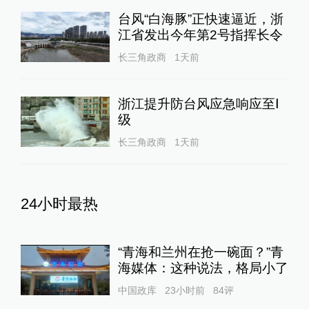
台风“白海豚”正快速逼近，浙
江省发出今年第2号指挥长令
长三角政商
1天前
浙江提升防台风应急响应至Ⅰ
级
长三角政商
1天前
24小时最热
“青海和兰州在抢一碗面？”青
海媒体：这种说法，格局小了
中国政库
23小时前
84
评