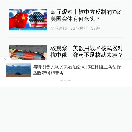
蓝厅观察丨被中方反制的7家
美国实体有何来头？
全球速报
22小时前
37
评
核观察｜美欲用战术核武器对
抗中俄，弹药不足核武来凑？
澎湃防务
12小时前
69
评
天
与特朗普关联的美石油公司拟在格陵兰岛钻探，
岛政府强烈警告
台风“白海豚”在浙江台州玉环
沿海登陆，中心附近最大风力
14级
绿政公署
2小时前
40
评
原北京军区副司令员兼北京军