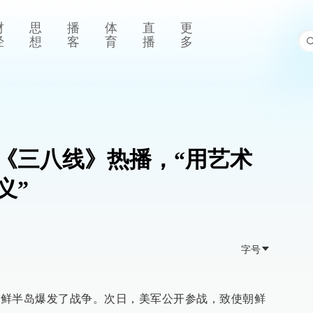
财
思
播
体
直
更
经
想
客
育
播
多
《三八线》热播，“用艺术
义”
字号
裂的朝鲜半岛爆发了战争。次日，美军公开参战，致使朝鲜