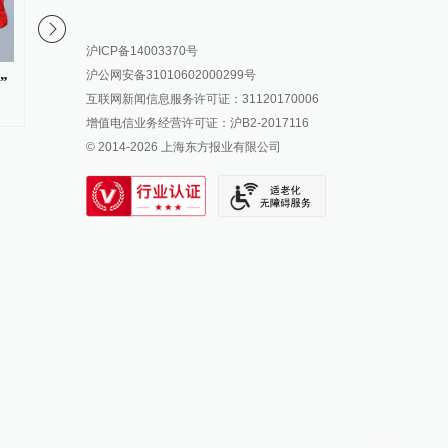
报料热线: 021-962866
澎湃新闻微博
沪ICP备14003370号
报料邮箱: news@thepaper.cn
澎湃新闻公众号
沪公网安备31010602000299号
”
因瞬时客流集中等原因致部分观
澎湃新闻抖音号
世界给“__在中国”填新
互联网新闻信息服务许可证：31120170006
众入场受阻，浙江省博物馆致歉
派生万物开放平台
增值电信业务经营许可证：沪B2-2017116
© 2014-
2026
上海东方报业有限公司
IP SHANGHAI
SIXTH TONE