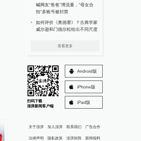
喊网友“爸爸”博流量，“母女合
拍”多账号被封禁
如何评价《奥德赛》？古典学家
威尔逊和门德尔松给出不同尺度
查看更多
Android版
iPhone版
扫码下载
iPad版
澎湃新闻客户端
关于澎湃
加入澎湃
联系我们
广告合作
法律声明
隐私政策
澎湃矩阵
新闻报料