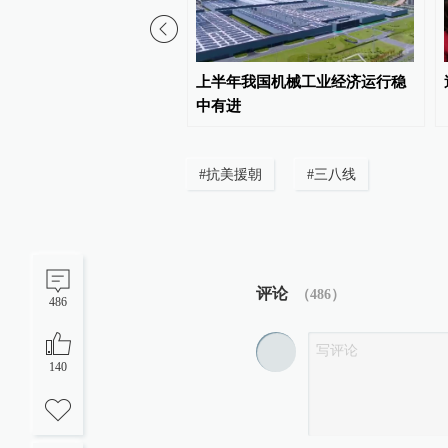
__在中国”填新词
上半年我国机械工业经济运行稳
中有进
#
抗美援朝
#
三八线
评论
（
486
）
486
140