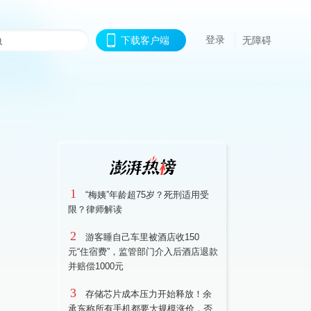
登录
下载客户端
无障碍
1
“梅姨”年龄超75岁？死刑适用受
限？律师解读
2
游客睡自己车里被酒店收150
元“住宿费”，监管部门介入后酒店退款
并赔偿1000元
3
存储芯片成本压力开始释放！余
承东称所有手机都要大规模涨价，否