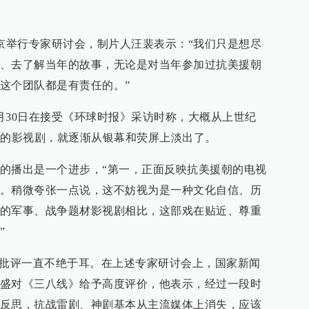
在京举行专家研讨会，制片人汪裴表示：“我们只是想尽
、去了解当年的故事，无论是对当年参加过抗美援朝
这个团队都是有责任的。”
月30日在接受《环球时报》采访时称，大概从上世纪
材的影视剧，就逐渐从银幕和荧屏上淡出了。
的播出是一个进步，“第一，正面反映抗美援朝的电视
。稍微夸张一点说，这不妨视为是一种文化自信、历
的军事、战争题材影视剧相比，这部戏在贴近、尊重
”
的批评一直不绝于耳。在上述专家研讨会上，国家新闻
盛对《三八线》给予高度评价，他表示，经过一段时
反思，抗战雷剧、神剧基本从主流媒体上消失，应该