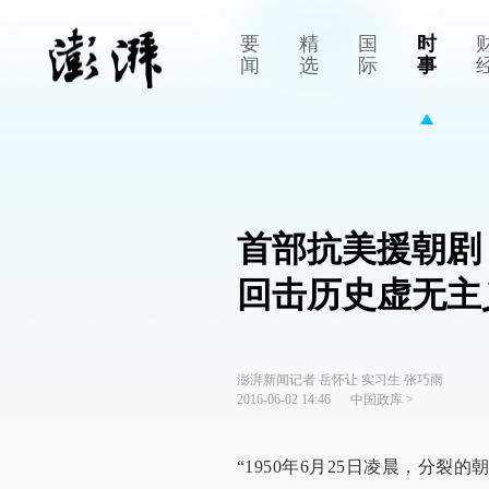
要
精
国
时
闻
选
际
事
首部抗美援朝剧
回击历史虚无主
澎湃新闻记者 岳怀让 实习生 张巧雨
2016-06-02 14:46
中国政库
>
“1950年6月25日凌晨，分