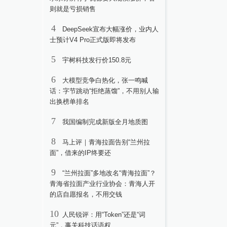
则就是亏损销售
4
DeepSeek宣布大幅涨价，业内人
士预计V4 Pro正式版即将发布
5
宇树科技发行价150.8元
6
大模型竞争白热化，张一鸣喊
话：字节跳动“拒绝蒸馏”，不用别人输
出换榜单排名
7
我国编制完成新版全月地质图
8
马上评｜青海拉面告别“兰州拉
面”，借来的IP终要还
9
“兰州拉面”多地改名“青海拉面”？
青海省拉面产业行业协会：青海人开
的店自愿报名，不用交钱
10
人民锐评：用“Token”还是“词
元”，事关科技话语权