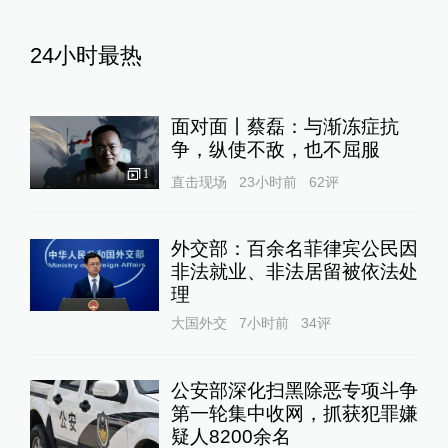
24小时最热
面对面丨蔡磊：与渐冻症抗
争，纵使不敌，也不屈服
1
直击现场
23小时前
62
评
外交部：百余名菲律宾公民因
非法就业、非法居留被依法处
理
大国外交
7小时前
34
评
公安部深化扫黑除恶专项斗争
第一轮集中收网，抓获犯罪嫌
疑人8200余名