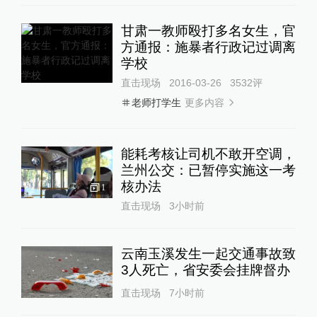
甘肃一教师殴打多名女生，官
方通报：施暴者行政记过调离
学校
直击现场
2016-03-26
3532
评
更多内容
老师打学生
能耗考核让司机不敢开空调，
兰州公交：已暂停实施这一考
核办法
1
直击现场
3小时前
云南玉溪发生一起交通事故致
3人死亡，省安委会挂牌督办
直击现场
7小时前