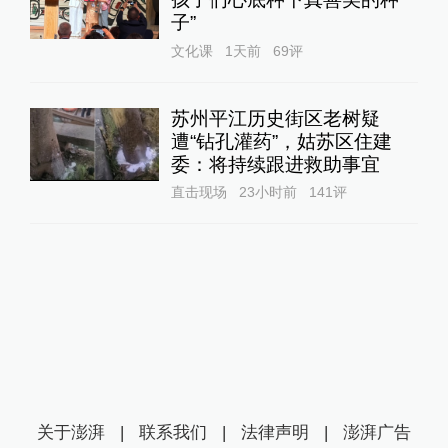
子”
文化课
1天前
69
评
苏州平江历史街区老树疑
遭“钻孔灌药”，姑苏区住建
委：将持续跟进救助事宜
直击现场
23小时前
141
评
关于澎湃
|
联系我们
|
法律声明
|
澎湃广告