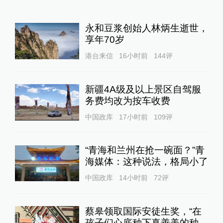
永和豆浆创始人林炳生逝世，
享年70岁
港台来信
16小时前
144
评
新疆4A级及以上景区自驾服
务费均改为按车收费
中国政库
17小时前
109
评
“青海和兰州在抢一碗面？”青
海媒体：这种说法，格局小了
中国政库
14小时前
72
评
蔡皋领取国际安徒生奖，“在
孩子们心底种下真善美的种