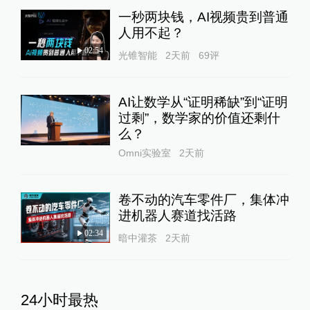
一秒两块钱，AI视频贵到普通
人用不起？
02:54
光锥智能
2天前
69
评
AI让数学从“证明稀缺”到“证明
过剩”，数学家的价值还剩什
么？
Omni实验室
2天前
卷不动的汽车零件厂，集体冲
进机器人赛道找活路
02:34
暗中灌茶
2天前
24小时最热