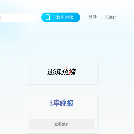
登录
下载客户端
无障碍
查看更多