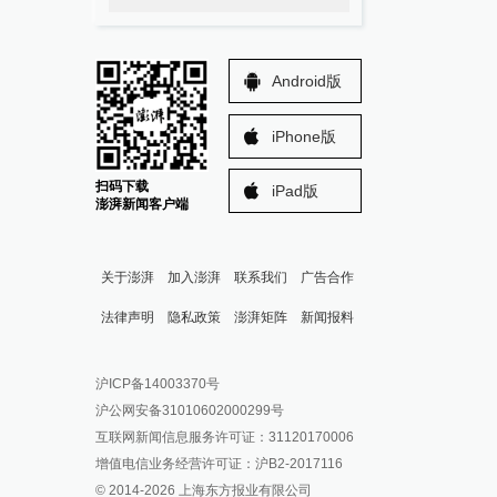
Android版
iPhone版
扫码下载
iPad版
澎湃新闻客户端
关于澎湃
加入澎湃
联系我们
广告合作
法律声明
隐私政策
澎湃矩阵
新闻报料
报料热线: 021-962866
澎湃新闻微博
沪ICP备14003370号
报料邮箱: news@thepaper.cn
澎湃新闻公众号
沪公网安备31010602000299号
澎湃新闻抖音号
互联网新闻信息服务许可证：31120170006
派生万物开放平台
增值电信业务经营许可证：沪B2-2017116
© 2014-
2026
上海东方报业有限公司
IP SHANGHAI