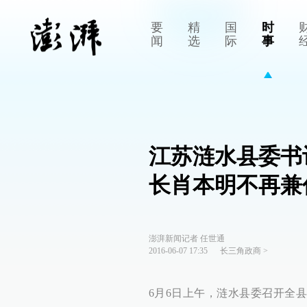
要
精
国
时
闻
选
际
事
江苏涟水县委书
长肖本明不再兼
澎湃新闻记者 任世通
2016-06-07 17:35
长三角政商
>
6月6日上午，涟水县委召开全