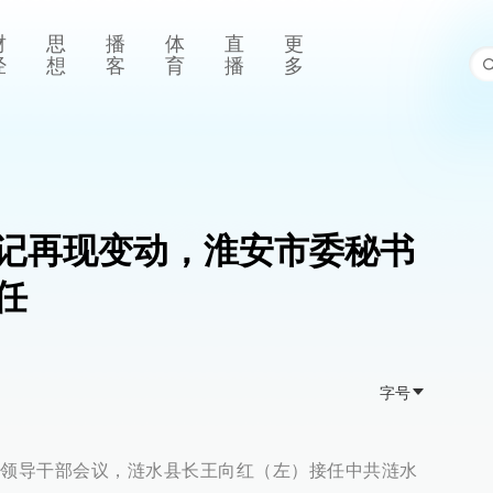
财
思
播
体
直
更
经
想
客
育
播
多
记再现变动，淮安市委秘书
任
字号
县领导干部会议，涟水县长王向红（左）接任中共涟水