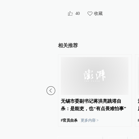
40
收藏
相关推荐
商、儿子留学都“借钱”，
无锡市委副书记蒋洪亮跳塔自
副市长李卫平被判刑
杀：是能吏，也“有点畏难怕事”
马厅官
更多内容 >
#
官员自杀
更多内容 >