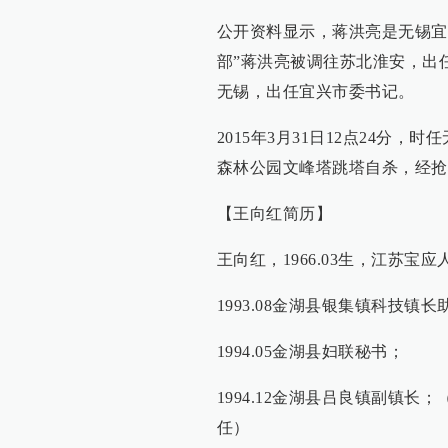
公开资料显示，蒋洪亮是无锡宜兴
部”蒋洪亮被调往苏北淮安，出任
无锡，出任宜兴市委书记。
2015年3月31日12点24分
森林公园文峰塔跳塔自杀，经
【王向红简历】
王向红，1966.03生，江苏宝应
1993.08金湖县银集镇科技镇长
1994.05金湖县妇联秘书；
1994.12金湖县吕良镇副镇长；（
任）