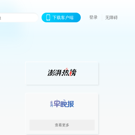
登录
下载客户端
无障碍
查看更多