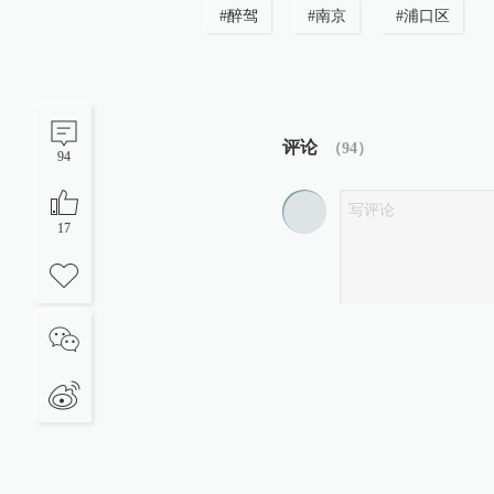
#
醉驾
#
南京
#
浦口区
评论
（
94
）
94
17