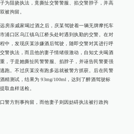
子为阻挠执法，竟撕扯交警警服、掐交警脖子，并高
双被拘留。
的远房亲戚家喝过酒之后，庆某驾驶着一辆无牌摩托车
市浦口区乌江镇乌江桥头处时遇到执勤的交警。在对
程中，发现庆某涉嫌酒后驾驶，随即交警对其进行呼
交警执法，而且他的妻子情绪很激动，自知丈夫喝酒
重，于是她撕扯民警警服、掐脖子，并诬告民警要强
逃跑。不过庆某没有跑多远就被警方抓获。后在民警
测试，结果为 93mg/100ml，达到了醉酒驾驶标
提取血样送检。
口警方刑事拘留，而他妻子则因妨碍执法被行政拘