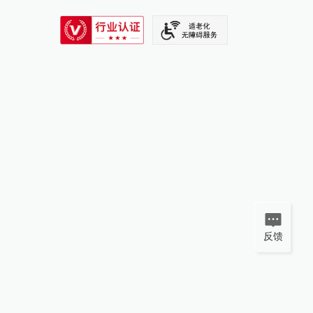
SIXTH TONE
反馈