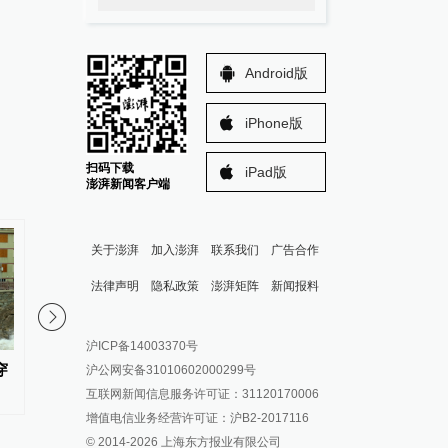
Android版
iPhone版
扫码下载
iPad版
澎湃新闻客户端
关于澎湃
加入澎湃
联系我们
广告合作
法律声明
隐私政策
澎湃矩阵
新闻报料
报料热线: 021-962866
澎湃新闻微博
沪ICP备14003370号
报料邮箱: news@thepaper.cn
澎湃新闻公众号
穿
浙江提升防台风应急响应至Ⅱ级
活力中国调研行｜“中国
沪公网安备31010602000299号
澎湃新闻抖音号
粉海外，做对了什么？
互联网新闻信息服务许可证：31120170006
派生万物开放平台
增值电信业务经营许可证：沪B2-2017116
© 2014-
2026
上海东方报业有限公司
IP SHANGHAI