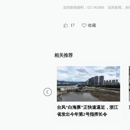
澎湃新闻报料：021-962866
澎湃新闻，未
17
收藏
相关推荐
国调研行｜“中国制造”圈
台风“白海豚”正快速逼近，浙江
，做对了什么？
省发出今年第2号指挥长令