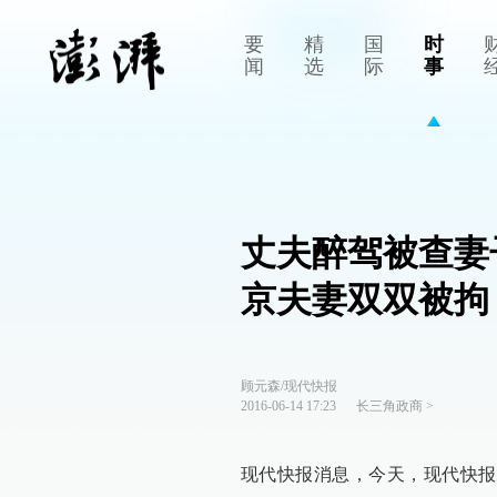
要
精
国
时
闻
选
际
事
丈夫醉驾被查妻
京夫妻双双被拘
顾元森/现代快报
2016-06-14 17:23
长三角政商
>
现代快报消息，今天，现代快报