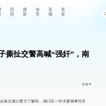
财
思
播
体
直
更
经
想
客
育
播
多
子撕扯交警高喊“强奸”，南
字号
从南京浦口警方了解到，浦口区一对夫妻骑摩托车