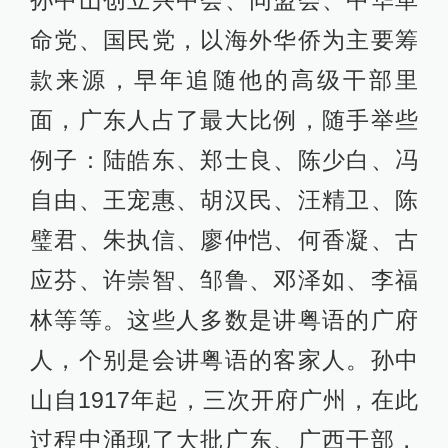
孙中山创立兴中会、同盟会、中华革
命党、国民党，以海外华侨为主要筹
款来源，早年追随他的高级干部里
面，广东人占了最大比例，随手举些
例子：陆皓东、郑士良、陈少白、冯
自由、王宠惠、胡汉民、汪精卫、陈
璧君、朱执信、廖仲恺、何香凝、古
应芬、许崇智、邹鲁、邓泽如、李福
林等等。这些人多数是讲粤语的广府
人，个别是会讲粤语的客家人。孙中
山自1917年起，三次开府广州，在此
过程中涌现了大批广东、广西干部，