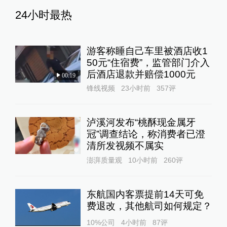
24小时最热
游客称睡自己车里被酒店收1
50元“住宿费”，监管部门介入
后酒店退款并赔偿1000元
00:19
锋线视频
23小时前
357
评
泸溪河发布“桃酥现金属牙
冠”调查结论，称消费者已澄
清所发视频不属实
澎湃质量观
10小时前
260
评
东航国内客票提前14天可免
费退改，其他航司如何规定？
10%公司
4小时前
87
评