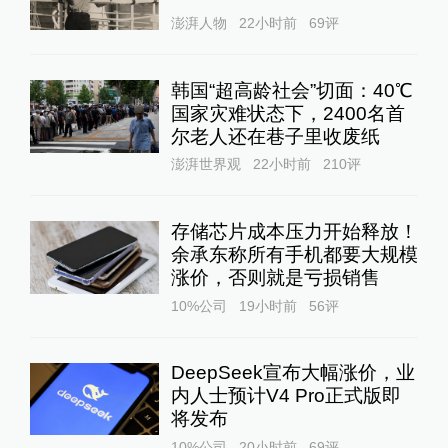
澎湃人物
22小时前
69
评
韩国“超高龄社会”切面：40℃
国家灾难状态下，2400名首
尔老人还在巷子里收废纸
澎湃世界观
22小时前
210
评
存储芯片成本压力开始释放！
余承东称所有手机都要大规模
涨价，否则就是亏损销售
10%公司
19小时前
56
评
DeepSeek宣布大幅涨价，业
内人士预计V4 Pro正式版即
将发布
10%公司
20小时前
69
评