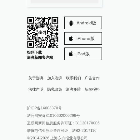
Android版
iPhone版
扫码下载
iPad版
澎湃新闻客户端
关于澎湃
加入澎湃
联系我们
广告合作
法律声明
隐私政策
澎湃矩阵
新闻报料
报料热线: 021-962866
澎湃新闻微博
沪ICP备14003370号
报料邮箱: news@thepaper.cn
澎湃新闻公众号
沪公网安备31010602000299号
澎湃新闻抖音号
互联网新闻信息服务许可证：31120170006
派生万物开放平台
增值电信业务经营许可证：沪B2-2017116
© 2014-
2026
上海东方报业有限公司
IP SHANGHAI