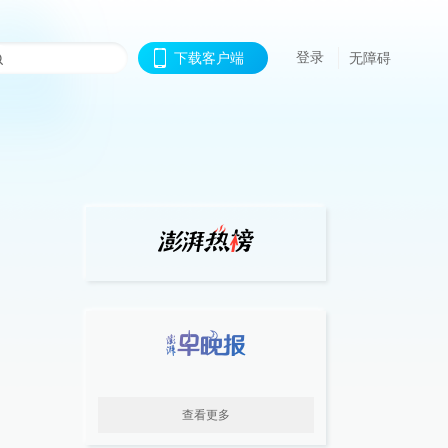
登录
下载客户端
无障碍
查看更多