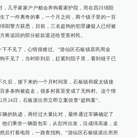
农村，几乎家家户户都会养狗看家护院，而在四川绵阳
生了一件离奇的事，一个月之间，两个镇子里的一百
从绵阳警方获悉，目前，三名盗狗的犯罪嫌疑人已经被
方将追回的部分赃款退还给受害村民。
一下不见了，心情很难过。”游仙区石板镇居民周金
狗不见了，当时听到后，赶紧到院子里，看到链子已
不久后，接下来的一个月时间里，石板镇和观太镇接
百多条狗被盗走，很多村甚至变成了无狗村。这个情
月24日，石板派出所立即立案侦查“盗狗案”。
车辆的轨迹，再经过大量比对，最终通过车辆确定了
，他们乘坐一辆面包车，从彭州出发，沿成绵高速，走
然后打着电筒，一路查找狗。”游仙区石板镇派出所所