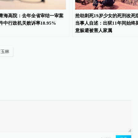
青海高院：去年全省审结一审案
抢劫刺死19岁少女的死刑改死
件中行政机关败诉率18.95%
当事人自述：出狱11年间始终
意躲避被害人家属
西玉林