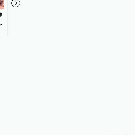
缓
国家国防科工局原副局长张建华
江苏一企业拍得矿山储
刻
一审被判十年
730万吨，金坛自规局
8828万元后7年未决