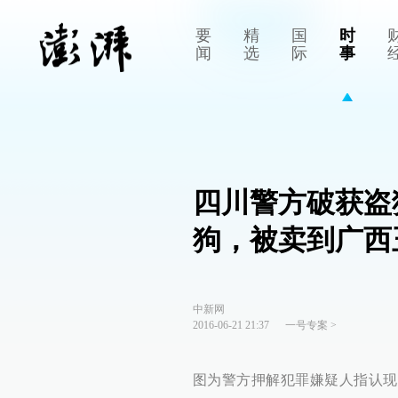
要
精
国
时
闻
选
际
事
四川警方破获盗
狗，被卖到广西
中新网
2016-06-21 21:37
一号专案
>
图为警方押解犯罪嫌疑人指认现