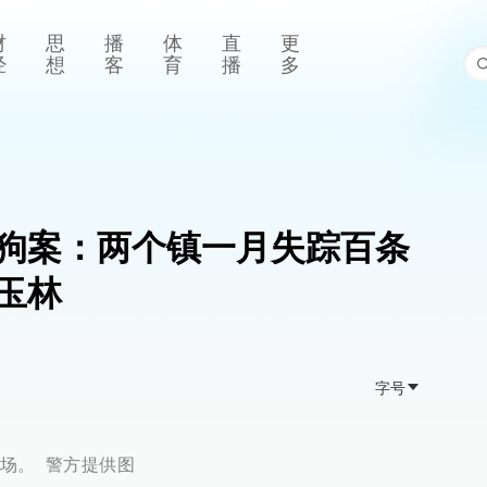
财
思
播
体
直
更
经
想
客
育
播
多
狗案：两个镇一月失踪百条
玉林
字号
场。 警方提供图