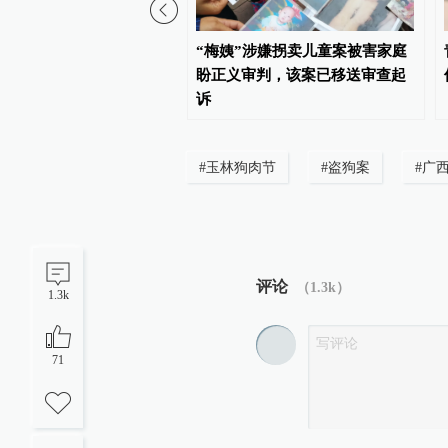
企业拍得矿山储量缩水
“梅姨”涉嫌拐卖儿童案被害家庭
万吨，金坛自规局被判赔
盼正义审判，该案已移送审查起
万元后7年未决
诉
#
玉林狗肉节
#
盗狗案
#
广
评论
（
1.3k
）
1.3k
71