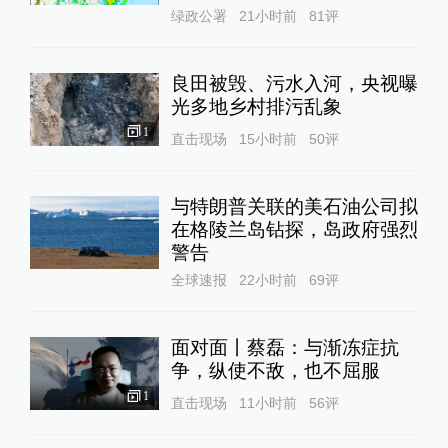
绿政公署
21小时前
81
评
良田被毁、污水入河，央视曝
光多地乡村排污乱象
1
直击现场
15小时前
50
评
与特朗普关联的美石油公司拟
在格陵兰岛钻探，岛政府强烈
警告
全球速报
22小时前
69
评
面对面丨蔡磊：与渐冻症抗
争，纵使不敌，也不屈服
1
直击现场
11小时前
56
评