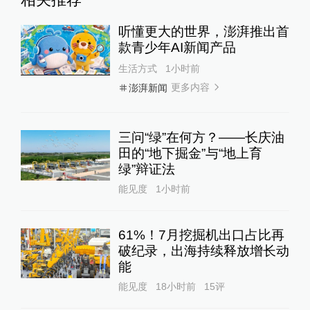
听懂更大的世界，澎湃推出首
款青少年AI新闻产品
生活方式
1小时前
更多内容
澎湃新闻
三问“绿”在何方？——长庆油
田的“地下掘金”与“地上育
绿”辩证法
能见度
1小时前
61%！7月挖掘机出口占比再
破纪录，出海持续释放增长动
能
能见度
18小时前
15
评