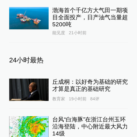
渤海首个千亿方大气田一期项
目全面投产，日产油气当量超
5200吨
能见度
21小时前
24小时最热
丘成桐：以好奇为基础的研究
才算是真正的基础研究
教育家
19小时前
84
评
台风“白海豚”在浙江台州玉环
沿海登陆，中心附近最大风力
14级