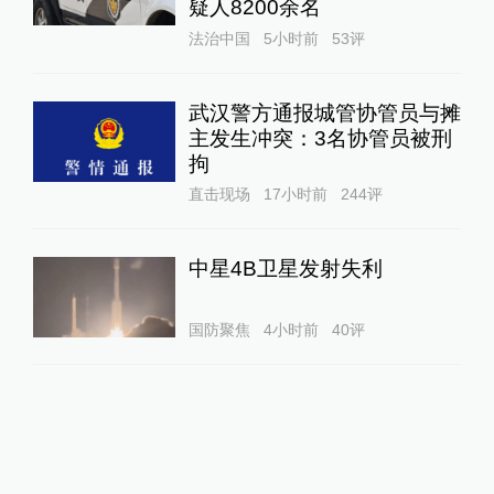
疑人8200余名
法治中国
5小时前
53
评
武汉警方通报城管协管员与摊
主发生冲突：3名协管员被刑
拘
直击现场
17小时前
244
评
中星4B卫星发射失利
国防聚焦
4小时前
40
评