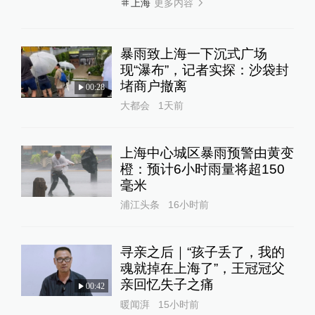
更多内容
上海
暴雨致上海一下沉式广场
现“瀑布”，记者实探：沙袋封
堵商户撤离
00:28
大都会
1天前
上海中心城区暴雨预警由黄变
橙：预计6小时雨量将超150
毫米
浦江头条
16小时前
寻亲之后｜“孩子丢了，我的
魂就掉在上海了”，王冠冠父
亲回忆失子之痛
00:42
暖闻湃
15小时前