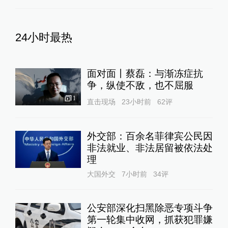
24小时最热
面对面丨蔡磊：与渐冻症抗
争，纵使不敌，也不屈服
1
直击现场
23小时前
62
评
外交部：百余名菲律宾公民因
非法就业、非法居留被依法处
理
大国外交
7小时前
34
评
公安部深化扫黑除恶专项斗争
第一轮集中收网，抓获犯罪嫌