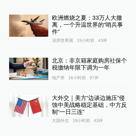
欧洲燃烧之夏：33万人大撤
离，一个升温世界的“哨兵事
件”
澎湃世界观
19小时前
43
评
北京：非京籍家庭购房社保个
税缴纳年限下调为一年
地产界
16小时前
97
评
大外交｜美方“边谈边施压”侵
蚀中美战略稳定基础，中方反
制“一日三连”
大国外交
18小时前
43
评