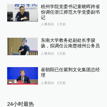
梧州学院党委书记童晓晖跨省
份调任浙江师范大学党委副书
记
人事风向
1天前
东南大学教务处副处长李骏
扬，拟调任云南楚雄州公务员
人事风向
1天前
崔朝阳已任紫荆文化集团总经
理
人事风向
2天前
24小时最热