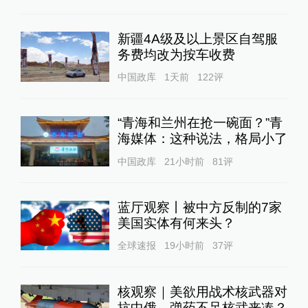
新疆4A级及以上景区自驾服
务费均改为按车收费
中国政库
1天前
122
评
“青海和兰州在抢一碗面？”青
海媒体：这种说法，格局小了
中国政库
21小时前
81
评
蓝厅观察丨被中方反制的7家
美国实体有何来头？
全球速报
19小时前
37
评
核观察｜美欲用战术核武器对
抗中俄，弹药不足核武来凑？