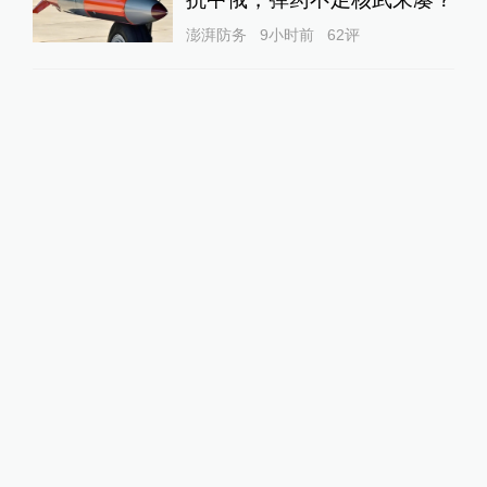
澎湃防务
9小时前
62
评