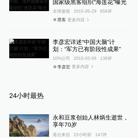
国家级黑客组织“海莲花”曝光
全球速报
2015-05-29
656
评
更多内容
黑客
李彦宏详述“中国大脑”计
划：“军方已有阶段性成果”
10%公司
2015-03-09
138
评
更多内容
李彦宏
24小时最热
永和豆浆创始人林炳生逝世，
享年70岁
港台来信
23小时前
147
评