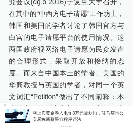
究会议(dg.o 2016)于复旦大学召开，
在其中的“中西方电子请愿”工作坊上，
韩国和美国的学者讨论了韩国官方与
白宫的电子请愿平台的使用情况。这
两国政府视网络电子请愿为民众发声
的合理形式，采取开放和接纳的态
度。而来自中国本土的学者、美国的
华裔教授与英国的学者，对同一个英
文词汇“Petition”做出了不同阐释：本
土学者提及国内市长信箱的电子政府
大
网上卖黄金卷入电诈8万元被划扣，驻马店市公
安局称新蔡警方程序违法
个案，美国华裔学者研究访民上访的
网络请愿书，英国学者研究政府、商