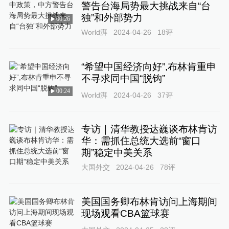
警告台海局势最大挑战来自“台
独”和外部势力
00:26
World湃
2024-04-26
18
评
“希望中国经济向好”,布林肯重申
不寻求同中国“脱钩”
00:24
World湃
2024-04-26
37
评
专访｜清华教授达巍谈布林肯访
华：需抓住总统大选前“窗口
期”稳定中美关系
大国外交
2024-04-26
78
评
美国国务卿布林肯访问上海期间
现场观看CBA篮球赛