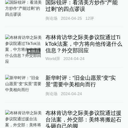
国际锐评：看清美方炒作“产能
过剩”的四点谬误
舆论场
2024-04-25
12
评
布林肯访华之际美参议院通过Ti
kTok法案，中方将向他传递什么
信息？外交部回应
00:11
World湃
2024-04-24
新华时评：“旧金山愿景”变“实
景”需要中美相向而行
舆论场
2024-04-24
布林肯访华之际美参议院通过援
台法案，外交部：美终将搬起石
头砸自己的脚