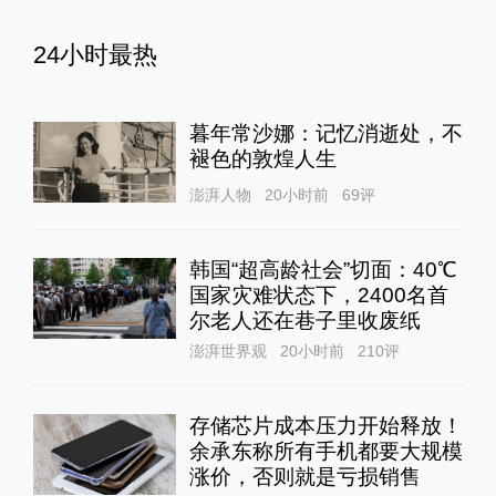
24小时最热
暮年常沙娜：记忆消逝处，不
褪色的敦煌人生
澎湃人物
20小时前
69
评
韩国“超高龄社会”切面：40℃
国家灾难状态下，2400名首
尔老人还在巷子里收废纸
澎湃世界观
20小时前
210
评
存储芯片成本压力开始释放！
余承东称所有手机都要大规模
涨价，否则就是亏损销售