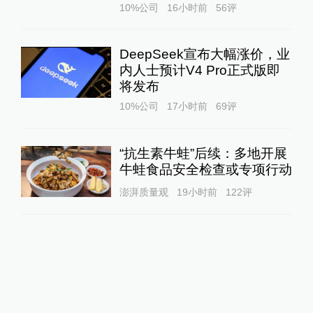
10%公司
16小时前
56
评
DeepSeek宣布大幅涨价，业
内人士预计V4 Pro正式版即
将发布
10%公司
17小时前
69
评
“抗生素牛蛙”后续：多地开展
牛蛙食品安全检查或专项行动
澎湃质量观
19小时前
122
评