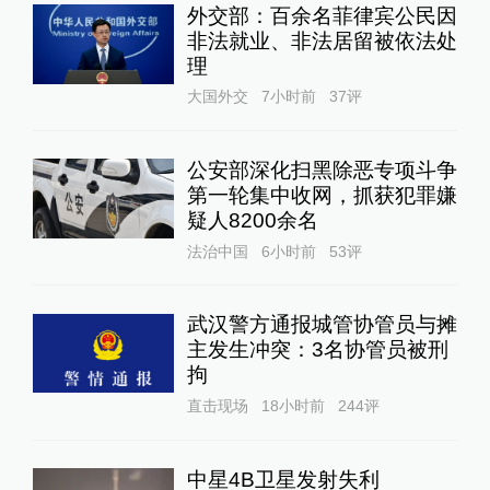
外交部：百余名菲律宾公民因
非法就业、非法居留被依法处
理
大国外交
7小时前
37
评
公安部深化扫黑除恶专项斗争
第一轮集中收网，抓获犯罪嫌
疑人8200余名
法治中国
6小时前
53
评
武汉警方通报城管协管员与摊
主发生冲突：3名协管员被刑
拘
直击现场
18小时前
244
评
中星4B卫星发射失利