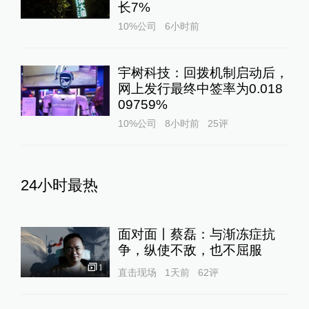
长7%
10%公司
6小时前
宇树科技：回拨机制启动后，
网上发行最终中签率为0.018
09759%
10%公司
8小时前
25
评
24小时最热
面对面丨蔡磊：与渐冻症抗
争，纵使不敌，也不屈服
1
直击现场
1天前
62
评