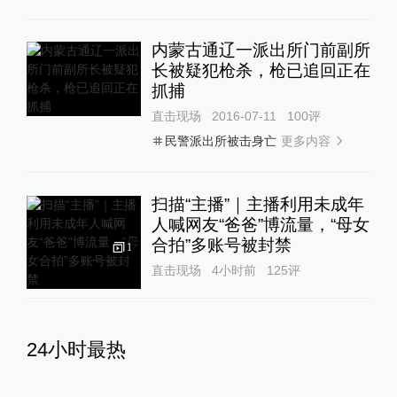
内蒙古通辽一派出所门前副所
长被疑犯枪杀，枪已追回正在
抓捕
直击现场
2016-07-11
100
评
更多内容
民警派出所被击身亡
扫描“主播”｜主播利用未成年
人喊网友“爸爸”博流量，“母女
合拍”多账号被封禁
1
直击现场
4小时前
125
评
24小时最热