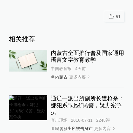
51
相关推荐
内蒙古全面推行普及国家通用
语言文字教育教学
中国教育报
4天前
更多内容
内蒙古
通辽一派出所副所长遭枪杀：
嫌犯系“同级”民警，疑办案争
执
直击现场
2016-07-11
2248
评
更多内容
民警派出所被击身亡