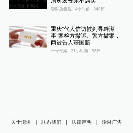
清所发视频不属实
澎湃质量观
4小时前
248
评
重庆“代人信访被判寻衅滋
事”案检方撤诉、警方撤案，
两被告人获国赔
一号专案
21小时前
53
评
关于澎湃
|
联系我们
|
法律声明
|
澎湃广告