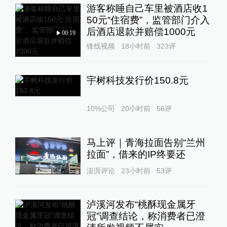
游客称睡自己车里被酒店收1
50元“住宿费”，监管部门介入
后酒店退款并赔偿1000元
00:19
锋线视频
18小时前
323
评
宇树科技发行价150.8元
10%公司
20小时前
56
评
马上评｜青海拉面告别“兰州
拉面”，借来的IP终要还
澎湃评论
23小时前
53
评
泸溪河发布“桃酥现金属牙
冠”调查结论，称消费者已澄