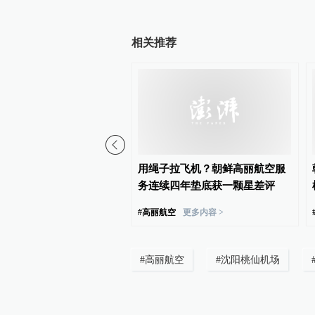
相关推荐
触摸大国重器，2026上
用绳子拉飞机？朝鲜高丽航空服
府开放月”首场活动走进数
务连续四年垫底获一颗星差评
馆
#
高丽航空
更多内容 >
#
高丽航空
#
沈阳桃仙机场