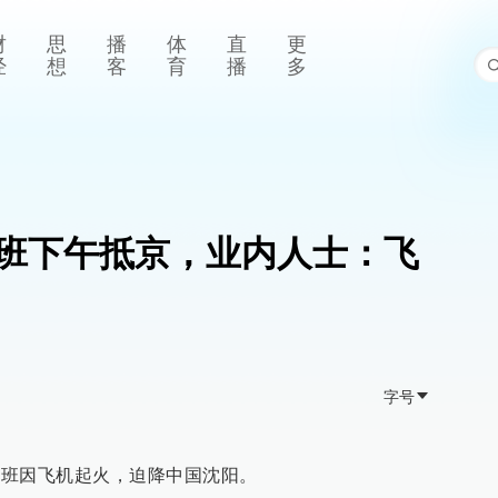
财
思
播
体
直
更
经
想
客
育
播
多
班下午抵京，业内人士：飞
字号
1航班因飞机起火，迫降中国沈阳。