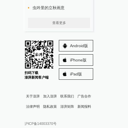
虫吟里的立秋画意
查看更多
Android版
iPhone版
扫码下载
iPad版
澎湃新闻客户端
关于澎湃
加入澎湃
联系我们
广告合作
法律声明
隐私政策
澎湃矩阵
新闻报料
报料热线: 021-962866
澎湃新闻微博
沪ICP备14003370号
报料邮箱: news@thepaper.cn
澎湃新闻公众号