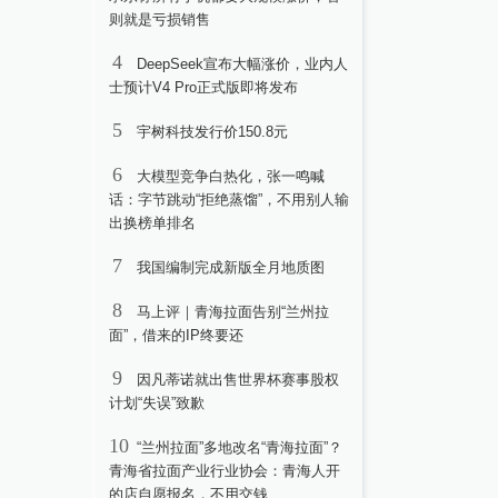
则就是亏损销售
4
DeepSeek宣布大幅涨价，业内人
士预计V4 Pro正式版即将发布
5
宇树科技发行价150.8元
6
大模型竞争白热化，张一鸣喊
话：字节跳动“拒绝蒸馏”，不用别人输
出换榜单排名
7
我国编制完成新版全月地质图
8
马上评｜青海拉面告别“兰州拉
面”，借来的IP终要还
9
因凡蒂诺就出售世界杯赛事股权
计划“失误”致歉
10
“兰州拉面”多地改名“青海拉面”？
青海省拉面产业行业协会：青海人开
的店自愿报名，不用交钱