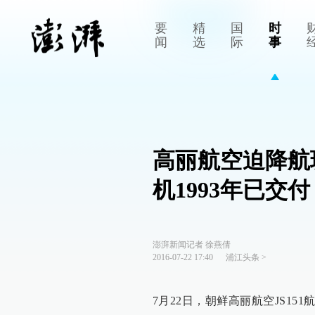
要
精
国
时
闻
选
际
事
高丽航空迫降航
机1993年已交付
澎湃新闻记者 徐燕倩
2016-07-22 17:40
浦江头条
>
7月22日，朝鲜高丽航空JS15