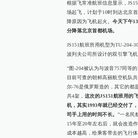
根据飞常准航班信息显示，JS15
场起飞，计划于10时到达北京
降原因为飞机起火。
今天下午1
分降落北京首都机场。
JS151航班所用机型为TU-20
波列夫公司所设计的双引擎飞机
“图-204被认为与波音757同
目前可查的朝鲜高丽航空机队共计1
尔-76是俄罗斯造的，其它的
共4架，
这次的JS151航班用的
机，其实1993年就已经交付了
司手上用的时间不长。
”一名民
15年至20年左右后，就会改
成本越高，给乘客带去的飞行体