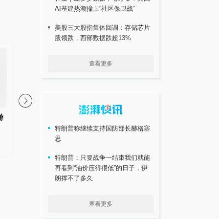
AI基建热潮撞上“社区保卫战”
美股三大股指集体回调：存储芯片
股领跌，西部数据跌超13%
查看更多
游
全国首个脑机接口未来产业集聚
零距离触摸大国重器，2
特朗普称继续支持国防部长赫格塞
区揭牌一年多，有哪些新产品涌
海“政府开放月”首场活
思
现？
智体验馆
特朗普：只要战争一结束我们就能
再看到“油价压得很低”的日子，伊
朗撑不了多久
查看更多