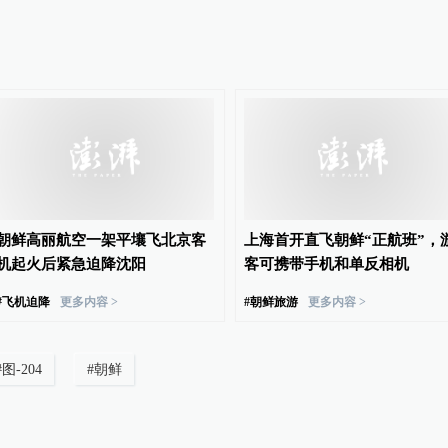
朝鲜高丽航空一架平壤飞北京客
上海首开直飞朝鲜“正航班”，
机起火后紧急迫降沈阳
客可携带手机和单反相机
#
飞机迫降
更多内容 >
#
朝鲜旅游
更多内容 >
#
图-204
#
朝鲜