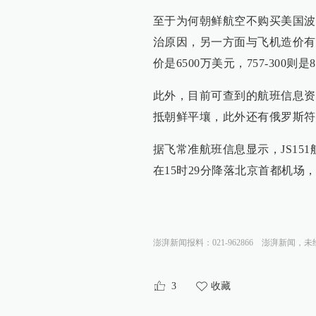
至于为何朝鲜航空不购买美国波
治原因，另一方面与飞机造价有关
价是6500万美元，757-300则
此外，目前可查到的航班信息资
抵朝鲜平壤，此外还有俄罗斯符
据飞常准航班信息显示，JS151
在15时29分降落北京首都机
澎湃新闻报料：021-962866
澎湃新闻，未
3
收藏