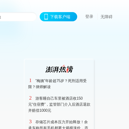
登录
下载客户端
无障碍
1
“梅姨”年龄超75岁？死刑适用受
限？律师解读
2
游客睡自己车里被酒店收150
元“住宿费”，监管部门介入后酒店退款
并赔偿1000元
3
存储芯片成本压力开始释放！余
承东称所有手机都要大规模涨价，否