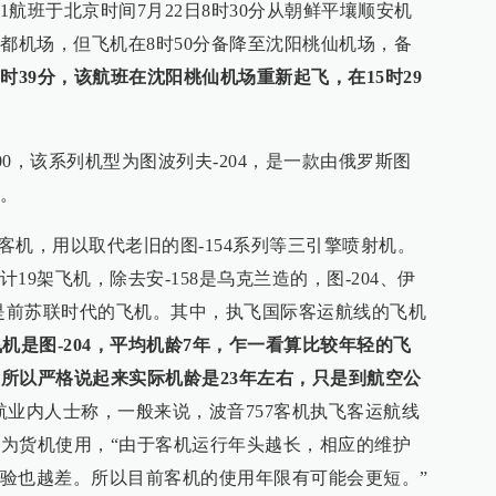
1航班于北京时间7月22日8时30分从朝鲜平壤顺安机
首都机场，但飞机在8时50分备降至沈阳桃仙机场，备
3时39分，该航班在沈阳桃仙机场重新起飞，在15时29
4-300，该系列机型为图波列夫-204，是一款由俄罗斯图
。
等的客机，用以取代老旧的图-154系列等三引擎喷射机。
9架飞机，除去安-158是乌克兰造的，图-204、伊
都是前苏联时代的飞机。其中，执飞国际客运航线的飞机
飞机是图-204，平均机龄7年，乍一看算比较年轻的飞
，所以严格说起来实际机龄是23年左右，只是到航空公
航业内人士称，一般来说，波音757客机执飞客运航线
造作为货机使用，“由于客机运行年头越长，相应的维护
验也越差。所以目前客机的使用年限有可能会更短。”