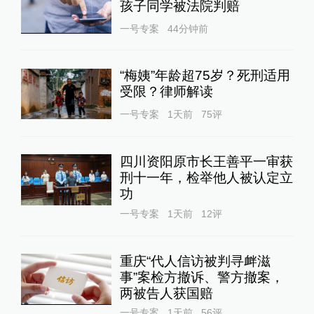
孩子同学被法院判赔
一号专案
44分钟前
“梅姨”年龄超75岁？死刑适用
受限？律师解读
一号专案
1天前
75
评
四川资阳原市长王善平一审获
刑十一年，检举他人被认定立
功
一号专案
1天前
12
评
重庆“代人信访被判寻衅滋
事”案检方撤诉、警方撤案，
两被告人获国赔
一号专案
1天前
56
评