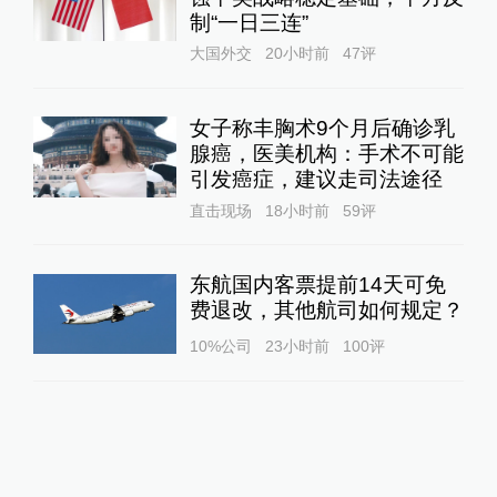
制“一日三连”
大国外交
20小时前
47
评
女子称丰胸术9个月后确诊乳
腺癌，医美机构：手术不可能
引发癌症，建议走司法途径
直击现场
18小时前
59
评
东航国内客票提前14天可免
费退改，其他航司如何规定？
10%公司
23小时前
100
评