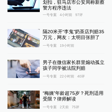
划扣，驻马店市公安局称新蔡
警方程序违法
一号专案
4小时前
97
评
隔20米开“李鬼”奶茶店判赔35
万元，网友：太明目张胆了
一号专案
19小时前
男子在微信家长群里煽动孤立
孩子同学被法院判赔
一号专案
22小时前
40
评
“梅姨”年龄超75岁？死刑适用
受限？律师解读
一号专案
2天前
75
评