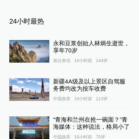
24小时最热
永和豆浆创始人林炳生逝世，
享年70岁
港台来信
18小时前
144
评
新疆4A级及以上景区自驾服
务费均改为按车收费
中国政库
19小时前
113
评
“青海和兰州在抢一碗面？”青
海媒体：这种说法，格局小了
中国政库
16小时前
75
评