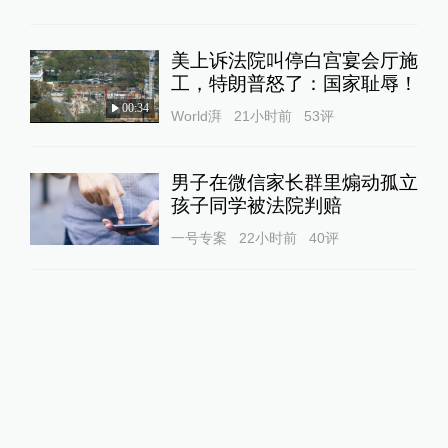
美上诉法院叫停白宫宴会厅施
工，特朗普怒了：国家耻辱！
00:34
World湃
21小时前
53
评
男子在微信家长群里煽动孤立
孩子同学被法院判赔
一号专案
22小时前
40
评