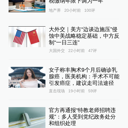
税缴纳年限下调为一年
地产界
20小时前
100
评
大外交｜美方“边谈边施压”侵
蚀中美战略稳定基础，中方反
制“一日三连”
大国外交
22小时前
47
评
女子称丰胸术9个月后确诊乳
腺癌，医美机构：手术不可能
引发癌症，建议走司法途径
直击现场
19小时前
59
评
官方再通报“特教老师招聘违
规”：多人受到党纪政务处分
和组织处理