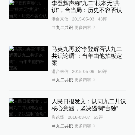
李登辉声称“九二”根本无“共
识”，台当局：历史不容否认
港台来信
2015-05-03
43
评
更多内容
九二共识
马英九再驳“李登辉否认九二
共识论调”：当年由他拍板定
案
港台来信
2015-05-06
50
评
更多内容
九二共识
人民日报发文：认同九二共识
核心意涵，坚决遏制“台独”
舆论场
2016-03-07
53
评
更多内容
九二共识