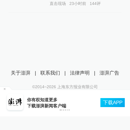
直击现场
23小时前
144
评
关于澎湃
|
联系我们
|
法律声明
|
澎湃广告
©2014~
2026
上海东方报业有限公司
沪ICP证：沪B2-20170116 | 沪ICP备14003370号
如
你有权知道更多
互联网新闻信息服务许可证：31120170006
下载APP
下载澎湃新闻客户端
沪公网安备 31010602000299号