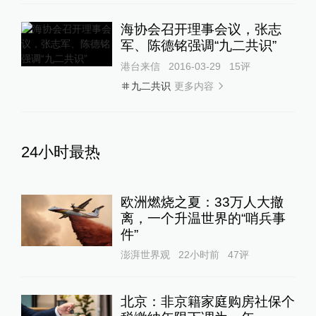
海协会召开理事会议，张志
军、陈德铭强调“九二共识”
港台来信
2016-03-29
15
评
更多内容
九二共识
24小时最热
欧洲燃烧之夏：33万人大撤
离，一个升温世界的“哨兵事
件”
澎湃世界观
22小时前
47
评
北京：非京籍家庭购房社保个