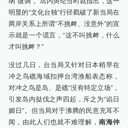
纲“微调”。岛内舆论当时就指出，这一
明显的“文化台独”行径戳破了新当局在
两岸关系上所谓“不挑衅、没意外”的宣
示就是一个谎言，“这不叫挑衅，什么
才叫挑衅？”
没过几日，台当局又针对日本稍早在
冲之鸟礁海域扣押台湾渔船表态称，
对冲之鸟是岛、是礁“没有特定立场”，
引发岛内挞伐之声四起，斥之为“谄日
媚日”。但当局对于沸腾的民意充耳不
闻，由此人们也就不难理解，
南海仲