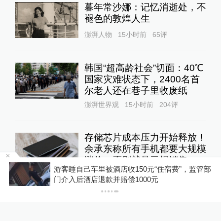
暮年常沙娜：记忆消逝处，不
褪色的敦煌人生
澎湃人物
15小时前
65
评
韩国“超高龄社会”切面：40℃
国家灾难状态下，2400名首
尔老人还在巷子里收废纸
澎湃世界观
15小时前
204
评
存储芯片成本压力开始释放！
余承东称所有手机都要大规模
涨价，否则就是亏损销售
浙
游客睡自己车里被酒店收150元“住宿费”，监管部
10%公司
12小时前
53
评
门介入后酒店退款并赔偿1000元
DeepSeek宣布大幅涨价，业
内人士预计V4 Pro正式版即