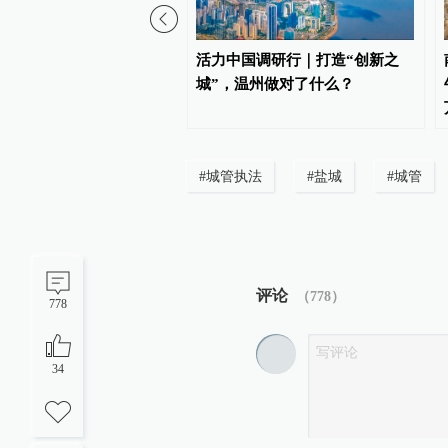
国调研行｜攻坚卡脖子技
活力中国调研行｜打造“创新之
江这个产业集群打了个样
城”，温州做对了什么？
#
城管执法
#
盐城
#
城管
评论
（
778
）
778
34