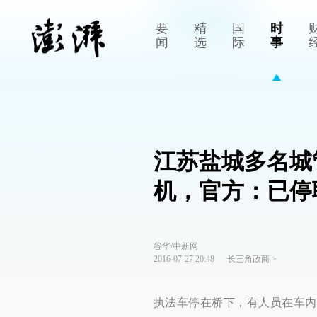
要
精
国
时
闻
选
际
事
江苏盐城多名城
机，官方：已停
谷华/中新网
2016-07-27 20:48
长三角政商
>
执法车停在桥下，有人员在车内