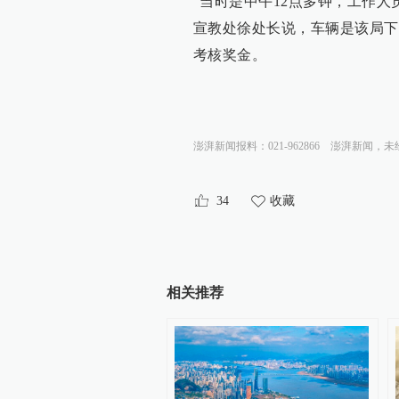
“当时是中午12点多钟，工作
宣教处徐处长说，车辆是该局下
考核奖金。
澎湃新闻报料：021-962866
澎湃新闻，未
34
收藏
相关推荐