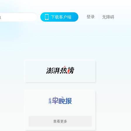
登录
下载客户端
无障碍
查看更多