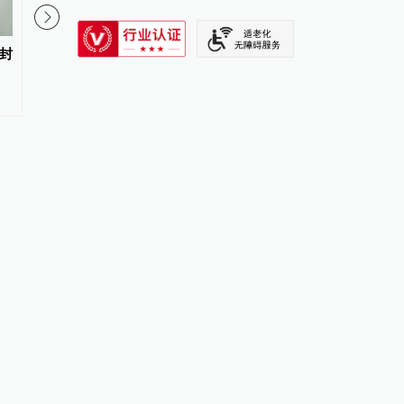
SIXTH TONE
封
多地停车计费试行取消“向上取
活力中国调研行｜攻坚
整”，“按分钟计费”试点加速落
术，浙江这个产业集群
地