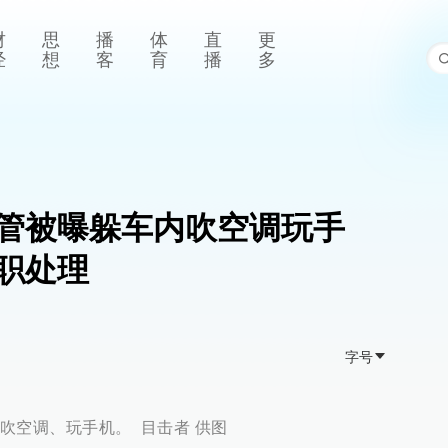
财
思
播
体
直
更
经
想
客
育
播
多
管被曝躲车内吹空调玩手
职处理
字号
吹空调、玩手机。 目击者 供图