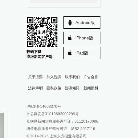
Android版
iPhone版
扫码下载
iPad版
澎湃新闻客户端
关于澎湃
加入澎湃
联系我们
广告合作
法律声明
隐私政策
澎湃矩阵
新闻报料
报料热线: 021-962866
澎湃新闻微博
沪ICP备14003370号
报料邮箱: news@thepaper.cn
澎湃新闻公众号
沪公网安备31010602000299号
澎湃新闻抖音号
互联网新闻信息服务许可证：31120170006
派生万物开放平台
增值电信业务经营许可证：沪B2-2017116
© 2014-
2026
上海东方报业有限公司
IP SHANGHAI