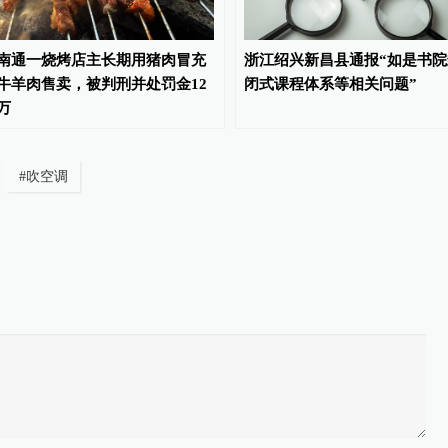
南通一烧烤店主长期用猪肉冒充
浙江绍兴新昌县通报“如是书院
牛羊肉售卖，被判刑并处罚金12
闭式课程体系等相关问题”
万
#
吹空调