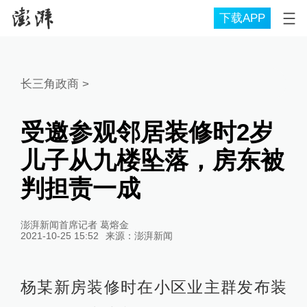
下载APP
长三角政商
>
受邀参观邻居装修时2岁
儿子从九楼坠落，房东被
判担责一成
澎湃新闻首席记者 葛熔金
2021-10-25 15:52
来源：
澎湃新闻
杨某新房装修时在小区业主群发布装