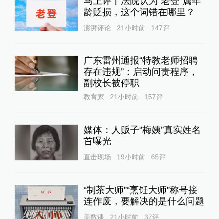
马上评丨法院认为“老登”属年
龄贬损，这个词错在哪里？
澎湃评论
21小时前
147
评
广东雷州通报“特教老师招聘
存在违规”：启动问责程序，
副校长被停职
教育家
21小时前
157
评
媒体：人贩子“梅姨”真实姓名
首曝光
直击现场
19小时前
65
评
“制茶大师”“烹饪大师”称号接
连作废，要解决的是什么问题
美数课
21小时前
37
评