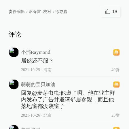
责任编辑：
谢春雷
校对：
徐亦嘉
19
评论
小邢Raymond
居然还不服？
2021-10-25
∙ 海南
40赞
萌萌的宝贝加油
回复@麦芽虫虫:他邀了啊。他在业主群
内发布了广告并邀请邻居参观，而且他
落地窗都没装窗子
2021-10-26
∙ 北京
25赞