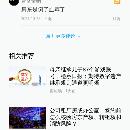
曹富贵哟
房东是倒了血霉了
2021-10-25
∙ 上海
14赞
展开更多评论
相关推荐
母亲继承儿子87个游戏账
号，检察日报：期待数字遗产
继承规则通道更明晰
舆论场
1天前
公司租厂房或办公室，签约前
怎么核验房东产权、转租权和
消防风险？