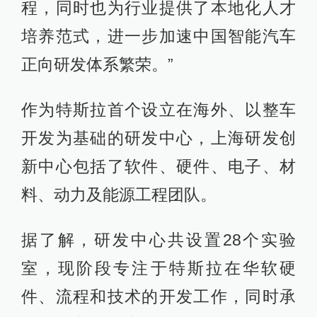
程，同时也为行业提供了本地化人才
培养范式，进一步加速中国智能汽车
正向研发体系繁荣。”
作为特斯拉首个设立在海外、以整车
开发为基础的研发中心，上海研发创
新中心包括了软件、硬件、电子、材
料、动力及能源工程团队。
据了解，研发中心共设置28个实验
室，现阶段专注于特斯拉在华软硬
件、流程和技术的开发工作，同时承