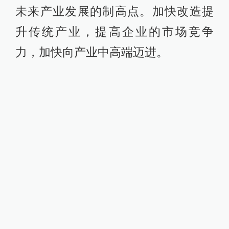
社会发展一直走在前列，在新的发展
阶段，要肩负起新的使命和责任，坚
定不移深化改革开放，着力推动创新
驱动发展，积极探索新的发展路子，
在全省转型升级中发挥示范引领作
用。
他强调，苏州加快转型升级，要突出
创新与开放的“双轮驱动”，抓住新一轮
科技革命与产业变革的重大机遇，把
培育发展高新技术企业放在重中之