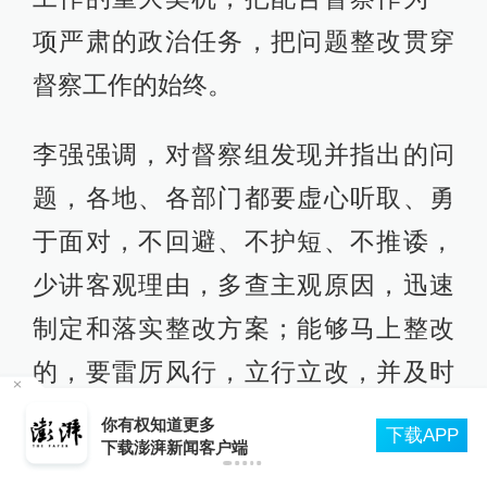
李强在江苏各地调研时，也反复强调
要保护好优美环境、发挥好生态优
势。
在南京江北新区调研时，他强调要高
度重视生态保护，凸显新区的生态优
势。在宿迁徐州调研时，李强要求当
地倍加珍惜生态资源，提高产业进入
门槛，坚持高起点高标准，让生态优
县
你有权知道更多
势发挥更强竞争力。在镇江扬州调研
下载APP
下载澎湃新闻客户端
时，李强特别提醒当地干部，要切实