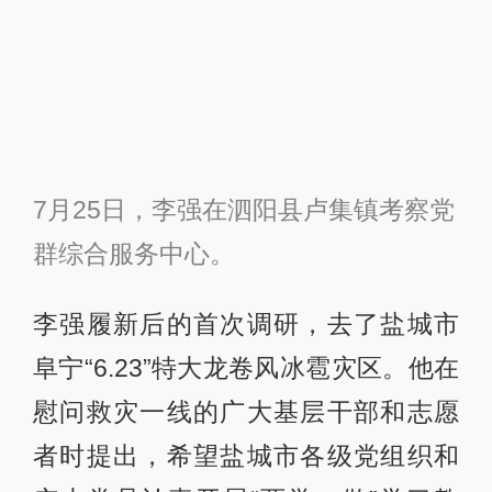
阜宁“6.23”特大龙卷风冰雹灾区。他在
慰问救灾一线的广大基层干部和志愿
者时提出，希望盐城市各级党组织和
广大党员认真开展“两学一做”学习教
育，充分发挥战斗堡垒和先锋模范作
用，全力做好抢险救灾和灾后恢复重
建工作，夺取这场抢险救灾硬仗的全
面胜利。
7月13日至14日，李强在扬州调研基层
党建工作时强调，基层党组织和广大
党员要坚持全心全意为人民服务的根