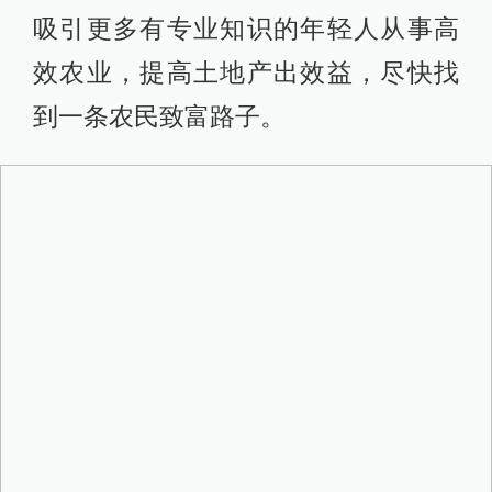
在镇江、常州调研时，他说，要把增
进民生福祉作为工作的出发点和落脚
点，特别是要围绕百姓增收、生态良
好、社会平安，积极回应群众关切，
解决好事关群众切身利益的问题。
澎湃新闻注意到，
同为东部经济发达
省份，与近邻浙江相比，江苏老百姓
普遍感觉没有浙江人富足。而在江苏
省内，苏南、苏北百姓收入更是差距
巨大。如何让苏南苏北共同富裕，并
真正实现“百姓富”，这是摆在李强面