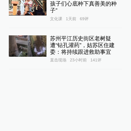
孩子们心底种下真善美的种
子”
文化课
1天前
69
评
苏州平江历史街区老树疑
遭“钻孔灌药”，姑苏区住建
委：将持续跟进救助事宜
直击现场
23小时前
141
评