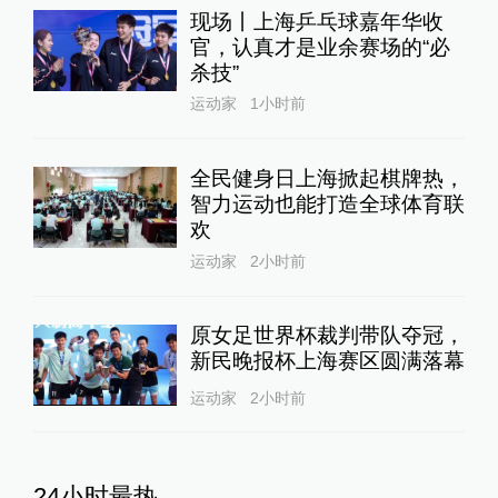
现场丨上海乒乓球嘉年华收
官，认真才是业余赛场的“必
杀技”
运动家
1小时前
全民健身日上海掀起棋牌热，
智力运动也能打造全球体育联
欢
运动家
2小时前
原女足世界杯裁判带队夺冠，
新民晚报杯上海赛区圆满落幕
运动家
2小时前
24小时最热