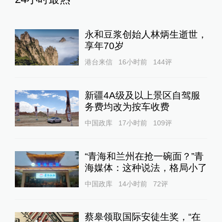
永和豆浆创始人林炳生逝世，
享年70岁
港台来信
16小时前
144
评
新疆4A级及以上景区自驾服
务费均改为按车收费
中国政库
17小时前
109
评
“青海和兰州在抢一碗面？”青
海媒体：这种说法，格局小了
中国政库
14小时前
72
评
蔡皋领取国际安徒生奖，“在