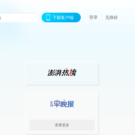
登录
下载客户端
无障碍
查看更多