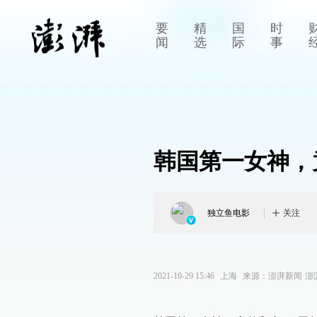
要
精
国
时
闻
选
际
事
韩国第一女神，
独立鱼电影
关注
2021-10-29 15:46
上海
来源：
澎湃新闻·澎