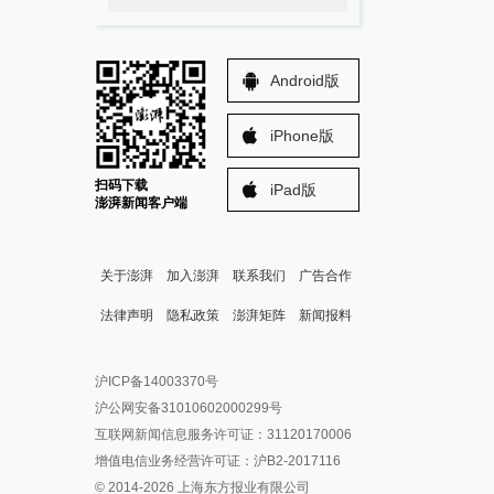
Android版
iPhone版
扫码下载
iPad版
澎湃新闻客户端
关于澎湃
加入澎湃
联系我们
广告合作
法律声明
隐私政策
澎湃矩阵
新闻报料
报料热线: 021-962866
澎湃新闻微博
沪ICP备14003370号
报料邮箱: news@thepaper.cn
澎湃新闻公众号
沪公网安备31010602000299号
澎湃新闻抖音号
互联网新闻信息服务许可证：31120170006
派生万物开放平台
增值电信业务经营许可证：沪B2-2017116
© 2014-
2026
上海东方报业有限公司
IP SHANGHAI