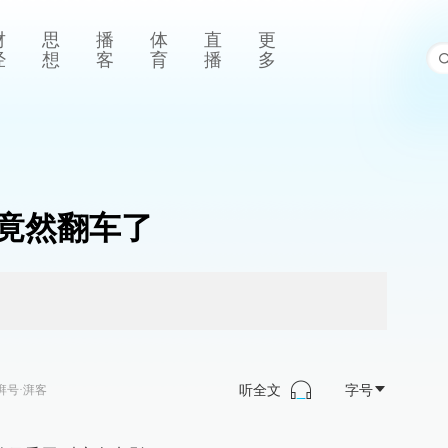
财
思
播
体
直
更
经
想
客
育
播
多
竟然翻车了
听全文
字号
湃号·湃客