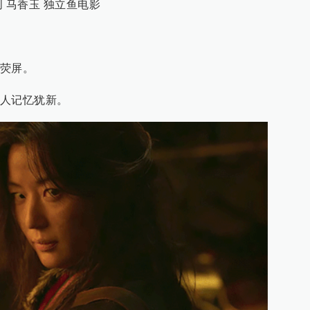
 马香玉 独立鱼电影
荧屏。
人记忆犹新。