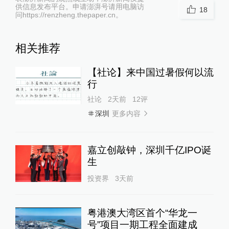
供信息发布平台。申请澎湃号请用电脑访
18
问https://renzheng.thepaper.cn。
相关推荐
【社论】来中国过暑假何以流
行
社论
2天前
12
评
更多内容
深圳
嘉立创敲钟，深圳千亿IPO诞
生
投资界
3天前
粤港澳大湾区首个“华龙一
号”项目一期工程全面建成