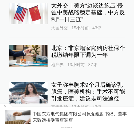
大外交｜美方“边谈边施压”侵
蚀中美战略稳定基础，中方反
制“一日三连”
大国外交
15小时前
43
评
北京：非京籍家庭购房社保个
税缴纳年限下调为一年
地产界
13小时前
87
评
女子称丰胸术9个月后确诊乳
腺癌，医美机构：手术不可能
引发癌症，建议走司法途径
直击现场
13小时前
43
评
反
中国东方电气集团有限公司原党组副书记、董事
宋致远接受审查调查
泸溪河发布“桃酥现金属牙
冠”调查结论，称消费者已澄