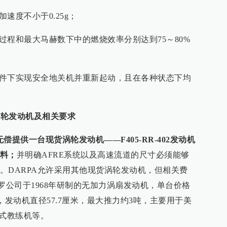
速度不小于0.25g；
过程和最大马赫数下中的燃烧效率分别达到75～80%
条件下实现安全地关机并重新起动，且在各种状态下均
涡轮发动机及相关要求
无偿提供一台现货涡轮发动机——F405-RR-402发动机
料；
并明确AFRE系统以及高速流道的尺寸必须能够
。DARPA允许采用其他现货涡轮发动机，但相关费
英国罗罗公司于1968年研制的无加力涡扇发动机，单台价格
），发动机直径57.7厘米，最大推力约3吨，主要用于美
”式教练机等。