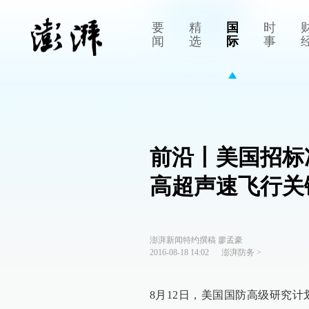
要
精
国
时
闻
选
际
事
前沿丨美国招标
高超声速飞行关
澎湃新闻特约撰稿 廖孟豪
2016-08-18 14:02
澎湃防务
>
8月12日，美国国防高级研究计