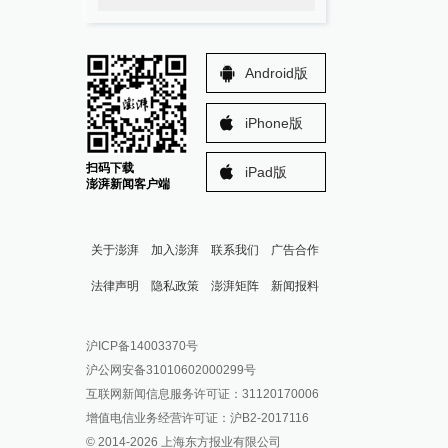
Android版
iPhone版
扫码下载
iPad版
澎湃新闻客户端
关于澎湃
加入澎湃
联系我们
广告合作
法律声明
隐私政策
澎湃矩阵
新闻报料
报料热线: 021-962866
澎湃新闻微博
沪ICP备14003370号
报料邮箱: news@thepaper.cn
澎湃新闻公众号
沪公网安备31010602000299号
澎湃新闻抖音号
互联网新闻信息服务许可证：31120170006
派生万物开放平台
增值电信业务经营许可证：沪B2-2017116
© 2014-
2026
上海东方报业有限公司
IP SHANGHAI