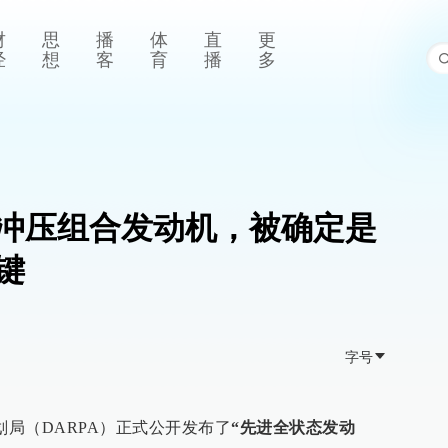
财
思
播
体
直
更
经
想
客
育
播
多
冲压组合发动机，被确定是
键
字号
划局（DARPA）正式公开发布了
“先进全状态发动