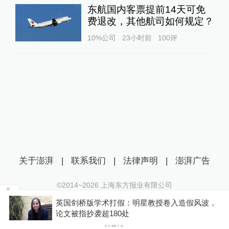
东航国内客票提前14天可免
费退改，其他航司如何规定？
10%公司
23小时前
100
评
关于澎湃
|
联系我们
|
法律声明
|
澎湃广告
©2014~
2026
上海东方报业有限公司
沪ICP证：沪B2-20170116 | 沪ICP备14003370号
区
英国剑桥版学术打假：明星教授卷入造假风波，
互联网新闻信息服务许可证：31120170006
论文被指抄袭超180处
沪公网安备 31010602000299号