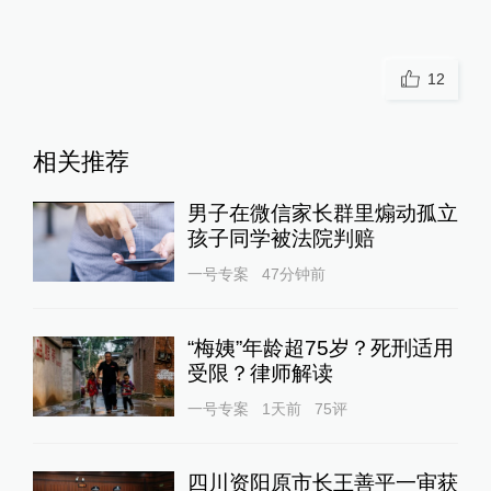
12
相关推荐
男子在微信家长群里煽动孤立
孩子同学被法院判赔
一号专案
47分钟前
“梅姨”年龄超75岁？死刑适用
受限？律师解读
一号专案
1天前
75
评
四川资阳原市长王善平一审获