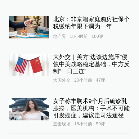
北京：非京籍家庭购房社保个
税缴纳年限下调为一年
地产界
18小时前
100
评
大外交｜美方“边谈边施压”侵
蚀中美战略稳定基础，中方反
制“一日三连”
大国外交
20小时前
47
评
女子称丰胸术9个月后确诊乳
腺癌，医美机构：手术不可能
引发癌症，建议走司法途径
直击现场
18小时前
59
评