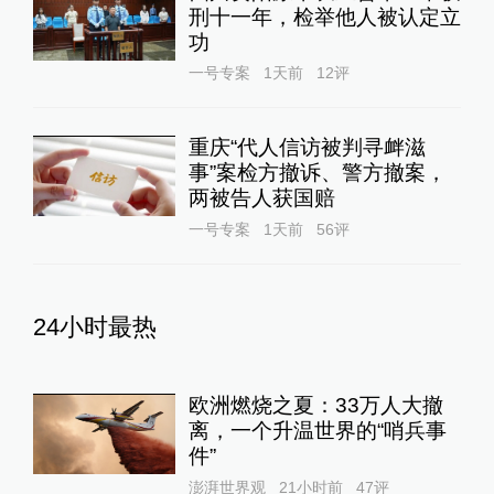
刑十一年，检举他人被认定立
功
一号专案
1天前
12
评
重庆“代人信访被判寻衅滋
事”案检方撤诉、警方撤案，
两被告人获国赔
一号专案
1天前
56
评
24小时最热
欧洲燃烧之夏：33万人大撤
离，一个升温世界的“哨兵事
件”
澎湃世界观
21小时前
47
评