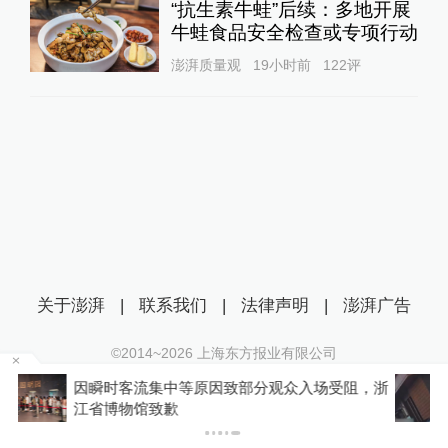
“抗生素牛蛙”后续：多地开展
牛蛙食品安全检查或专项行动
澎湃质量观
19小时前
122
评
关于澎湃
|
联系我们
|
法律声明
|
澎湃广告
©2014~
2026
上海东方报业有限公司
沪ICP证：沪B2-20170116 | 沪ICP备14003370号
受阻，浙
游客睡自己车里被酒店收150元“住宿费”，监
互联网新闻信息服务许可证：31120170006
门介入后酒店退款并赔偿1000元
沪公网安备 31010602000299号