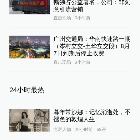
幅独占公益署名，公司：非刻
意引流营销
直击现场
6小时前
广州交通局：华南快速路一期
（岑村立交-土华立交段）8月
7日到期后停止收费
直击现场
9小时前
24小时最热
暮年常沙娜：记忆消逝处，不
褪色的敦煌人生
澎湃人物
20小时前
69
评