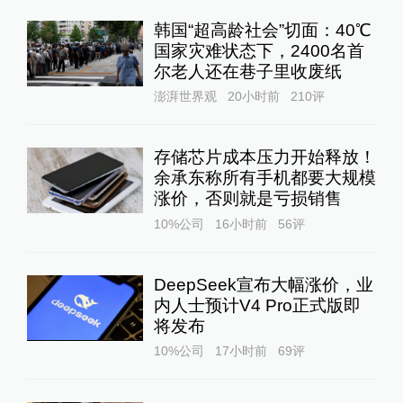
韩国“超高龄社会”切面：40℃
国家灾难状态下，2400名首
尔老人还在巷子里收废纸
澎湃世界观
20小时前
210
评
存储芯片成本压力开始释放！
余承东称所有手机都要大规模
涨价，否则就是亏损销售
10%公司
16小时前
56
评
DeepSeek宣布大幅涨价，业
内人士预计V4 Pro正式版即
将发布
10%公司
17小时前
69
评