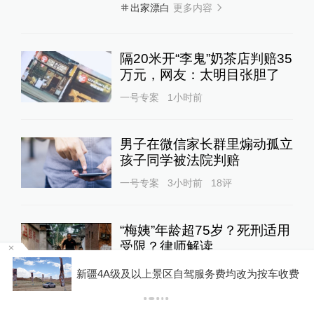
更多内容
出家漂白
隔20米开“李鬼”奶茶店判赔35
万元，网友：太明目张胆了
一号专案
1小时前
男子在微信家长群里煽动孤立
孩子同学被法院判赔
一号专案
3小时前
18
评
“梅姨”年龄超75岁？死刑适用
受限？律师解读
宋致远被查，东方电气集团党组：坚决拥护党中
一号专案
1天前
75
评
收费
央决定