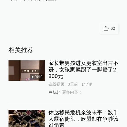
62
相关推荐
家长带男孩进女更衣室出言不
逊，女孩家属踢了一脚赔了2
800元
00:19
锋线视频
3天前
147
评
更多内容
杭州
休达移民危机余波未平：数千
人露宿街头，欧盟却在争吵该
谁负责