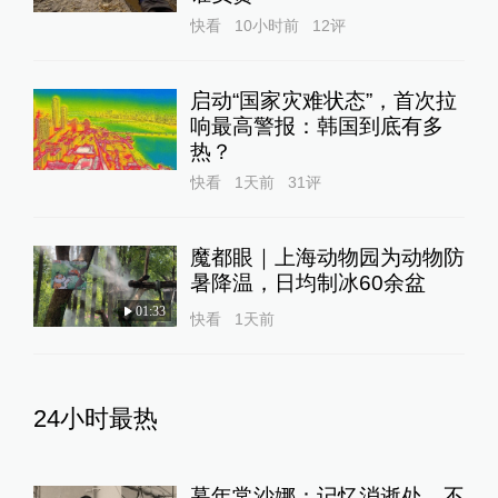
快看
10小时前
12
评
启动“国家灾难状态”，首次拉
响最高警报：韩国到底有多
热？
快看
1天前
31
评
魔都眼｜上海动物园为动物防
暑降温，日均制冰60余盆
01:33
快看
1天前
24小时最热
暮年常沙娜：记忆消逝处，不