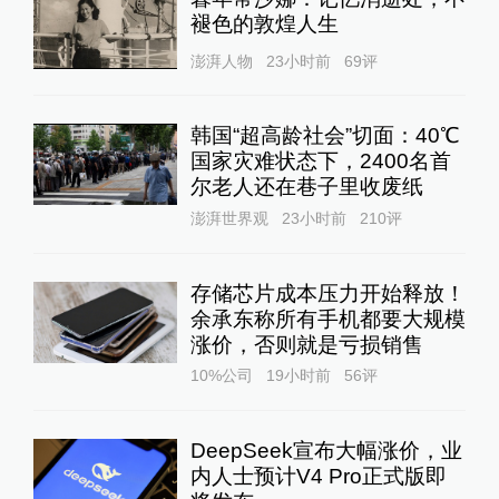
褪色的敦煌人生
澎湃人物
23小时前
69
评
韩国“超高龄社会”切面：40℃
国家灾难状态下，2400名首
尔老人还在巷子里收废纸
澎湃世界观
23小时前
210
评
存储芯片成本压力开始释放！
余承东称所有手机都要大规模
涨价，否则就是亏损销售
10%公司
19小时前
56
评
DeepSeek宣布大幅涨价，业
内人士预计V4 Pro正式版即