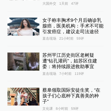
大国外交
1天前
47
评
女子称丰胸术9个月后确诊乳
腺癌，医美机构：手术不可能
引发癌症，建议走司法途径
直击现场
21小时前
59
评
苏州平江历史街区老树疑
遭“钻孔灌药”，姑苏区住建
委：将持续跟进救助事宜
直击现场
7小时前
119
评
蔡皋领取国际安徒生奖，“在
孩子们心底种下真善美的种
子”
文化课
8小时前
59
评