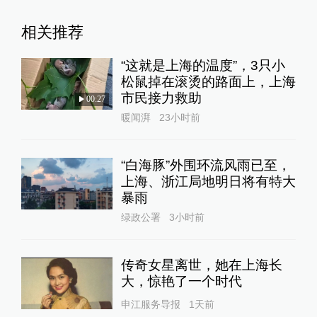
相关推荐
“这就是上海的温度”，3只小
松鼠掉在滚烫的路面上，上海
市民接力救助
00:27
暖闻湃
23小时前
“白海豚”外围环流风雨已至，
上海、浙江局地明日将有特大
暴雨
绿政公署
3小时前
传奇女星离世，她在上海长
大，惊艳了一个时代
申江服务导报
1天前