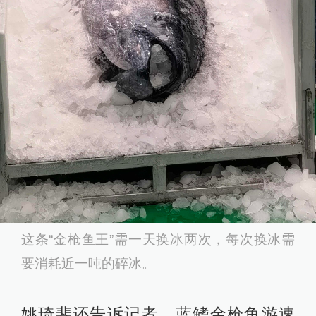
这条“金枪鱼王”需一天换冰两次，每次换冰需
要消耗近一吨的碎冰。
姚琦斐还告诉记者，蓝鳍金枪鱼游速