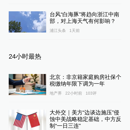
台风“白海豚”将趋向浙江中南
部，对上海天气有何影响？
浦江头条
1天前
24小时最热
北京：非京籍家庭购房社保个
税缴纳年限下调为一年
地产界
22小时前
103
评
大外交｜美方“边谈边施压”侵
蚀中美战略稳定基础，中方反
制“一日三连”