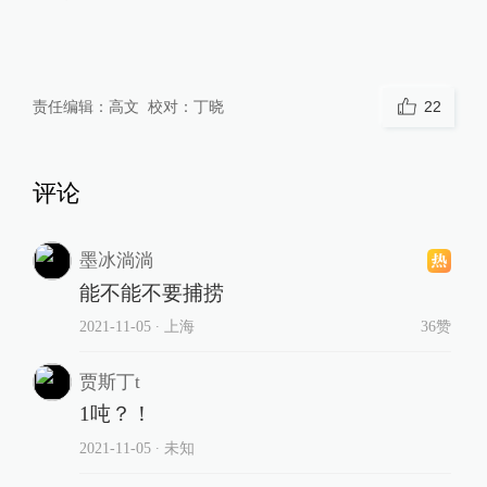
责任编辑：
高文
校对：
丁晓
22
评论
墨冰淌淌
能不能不要捕捞
2021-11-05
∙ 上海
36赞
贾斯丁t
1吨？！
2021-11-05
∙ 未知