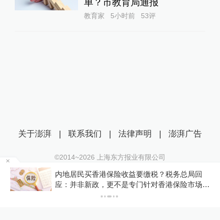
单？市教育局通报
教育家
5小时前
53
评
关于澎湃
|
联系我们
|
法律声明
|
澎湃广告
©2014~
2026
上海东方报业有限公司
沪ICP证：沪B2-20170116 | 沪ICP备14003370号
新
内地居民买香港保险收益要缴税？税务总局回
互联网新闻信息服务许可证：31120170006
应：并非新政，更不是专门针对香港保险市场，
无需过度解读
沪公网安备 31010602000299号