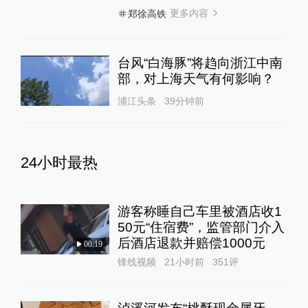
更多内容
郑徐高铁
台风“白海豚”将趋向浙江中南
部，对上海天气有何影响？
浦江头条
39分钟前
24小时最热
游客称睡自己车里被酒店收1
50元“住宿费”，监管部门介入
后酒店退款并赔偿1000元
00:19
锋线视频
21小时前
351
评