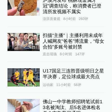
泸溪河发布“桃酥现金属牙
冠”调查结论，称消费者已澄
清所发视频不属实
澎湃质量观
8小时前
260
评
扫描“主播”｜主播利用未成年
人喊网友“爸爸”博流量，“母女
合拍”多账号被封禁
1
直击现场
8小时前
147
评
U17国足三连胜晋级明日之星
半决赛，定位球成最大亮点
运动家
11小时前
56
评
佛山一中学教师招聘笔试前1
3名被淘汰、后5名进体检名