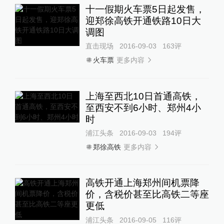
十一假期火车票5日起发售，
迎郑徐高铁开通铁路10日大
调图
直击现场
2016-09-03
163
评
更多内容
火车票
上海至西北10日首通高铁，
至西安不到6小时、郑州4小
时
浦江头条
2016-09-03
194
评
更多内容
郑徐高铁
高铁开通上海郑州间机票降
价，含税价甚至比高铁二等座
更低
浦江头条
2016-09-05
116
评