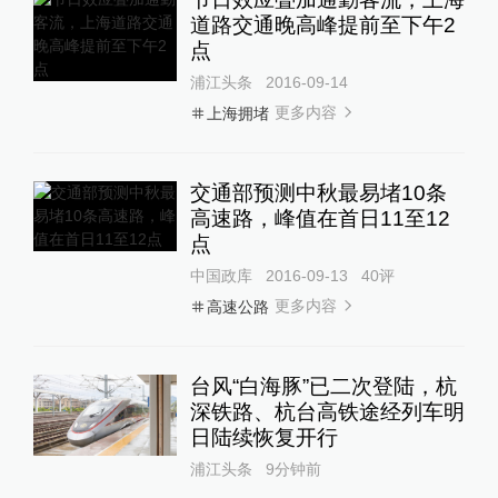
道路交通晚高峰提前至下午2
点
浦江头条
2016-09-14
更多内容
上海拥堵
交通部预测中秋最易堵10条
高速路，峰值在首日11至12
点
中国政库
2016-09-13
40
评
更多内容
高速公路
台风“白海豚”已二次登陆，杭
深铁路、杭台高铁途经列车明
日陆续恢复开行
浦江头条
9分钟前