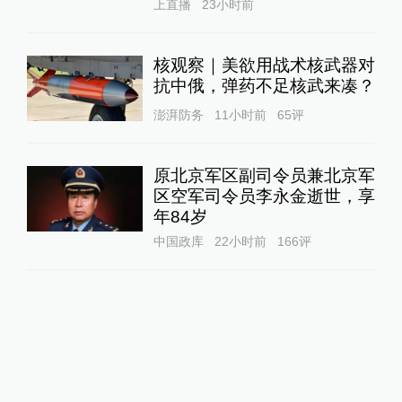
上直播
23小时前
核观察｜美欲用战术核武器对
抗中俄，弹药不足核武来凑？
澎湃防务
11小时前
65
评
原北京军区副司令员兼北京军
区空军司令员李永金逝世，享
年84岁
中国政库
22小时前
166
评