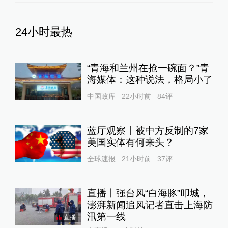
24小时最热
“青海和兰州在抢一碗面？”青
海媒体：这种说法，格局小了
中国政库
22小时前
84
评
蓝厅观察丨被中方反制的7家
美国实体有何来头？
全球速报
21小时前
37
评
直播丨强台风“白海豚”叩城，
澎湃新闻追风记者直击上海防
汛第一线
直播