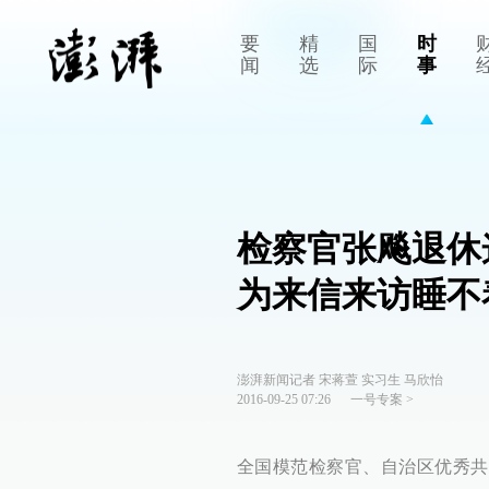
要
精
国
时
闻
选
际
事
检察官张飚退休
为来信来访睡不
澎湃新闻记者 宋蒋萱 实习生 马欣怡
2016-09-25 07:26
一号专案
>
全国模范检察官、自治区优秀共