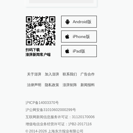
Android版
iPhone版
扫码下载
iPad版
澎湃新闻客户端
关于澎湃
加入澎湃
联系我们
广告合作
法律声明
隐私政策
澎湃矩阵
新闻报料
报料热线: 021-962866
澎湃新闻微博
沪ICP备14003370号
报料邮箱: news@thepaper.cn
澎湃新闻公众号
沪公网安备31010602000299号
澎湃新闻抖音号
互联网新闻信息服务许可证：31120170006
派生万物开放平台
增值电信业务经营许可证：沪B2-2017116
© 2014-
2026
上海东方报业有限公司
IP SHANGHAI