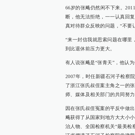
66岁的张飚仍然闲不下来。20
断，他无法拒绝，一一认真回复
真对待群众反映的问题，“不要
“来一封信我就思索问题在哪里
到比退休前压力更大。
有人说张飚是“张青天”，他认
2007年，时任新疆石河子检
了浙江张氏叔侄案主角之一的张
师、媒体及相关部门的共同努力下
因在张氏叔侄冤案的平反中做出
飚获得了从国家到地方大大小小的
治人物、全国检察机关“最美检