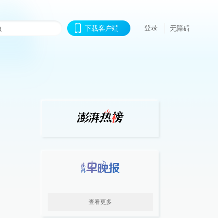
登录
下载客户端
无障碍
查看更多