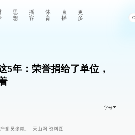
财
思
播
体
直
更
经
想
客
育
播
多
这5年：荣誉捐给了单位，
着
字号
产党员张飚。 天山网 资料图